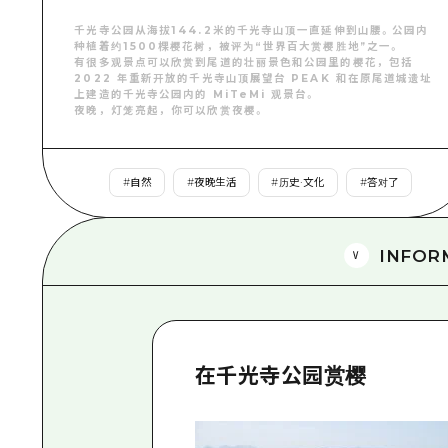
千光寺公园从海拔144.2米的千光寺山顶一直延伸到山腰。公园内
种植着约1500棵樱花树，被评为“世界百大赏樱胜地”之一。
有很多观景点可以欣赏到尾道的壮丽景色和公园里的樱花，包括
2022 年重新开放的千光寺山顶展望台 PEAK 和在原尾道城遗址
上建造的千光寺公园内的 MiTeMi 观景台。
夜晚，灯笼亮起，你可以欣赏夜樱。
#
自然
#
夜晚生活
#
历史·文化
#
答对了
INFOR
在千光寺公园赏樱