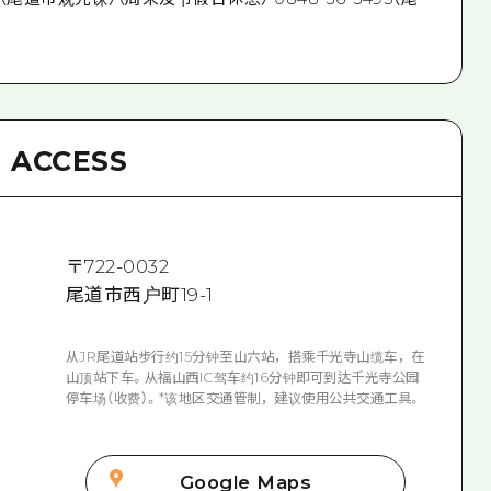
ACCESS
〒
722-0032
尾道市西户町19-1
从JR尾道站步行约15分钟至山六站，搭乘千光寺山缆车，在
山顶站下车。从福山西IC驾车约16分钟即可到达千光寺公园
停车场（收费）。*该地区交通管制，建议使用公共交通工具。
Google Maps