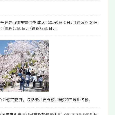
坐千光寺山缆车需付费 成人：（单程）500日元（往返）700日
：（单程）250日元（往返）350日元
20 种樱花盛开，包括染井吉野樱、神樱和三波川冬樱。
84（尾道市观光课）（周末及节假日休息） 0848-36-5495（尾