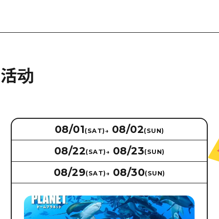
的活动
08/01
08/02
(SAT)
→
(SUN)
08/22
08/23
(SAT)
→
(SUN)
08/29
08/30
(SAT)
→
(SUN)