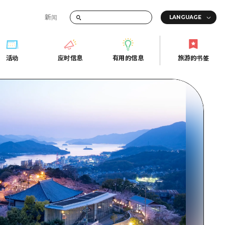
新闻
答
活动
应时信息
有用的信息
旅游的书签
间的交通信息
活动
应时信息
有用的信息
旅游的书签
传册
券
行
常见问题解答
上网
照片下载
的街角旅游信息中心
灾难发生期间的交通信息
广岛观光宣传册
广岛县的魅力！