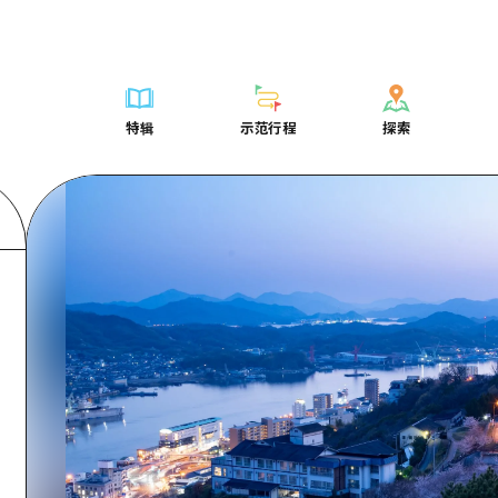
列表
列表
广岛表情周游券
骑自行车
学习·体验
广岛市内
列表
常见问题解
短途旅行
推荐
Dive!Hiroshima官方向导
广岛免费无线上网
购物
标准
安艺
广岛市内
照片下载
半天
特辑
示范行程
探索
要
艺术
广岛随意旅行
面向外国游客的街角旅游信息中心
运动
历史·文化
答对了
安艺
灾难发生期
一日游
特辑
示范行程
探索
活动·庙会
志愿者指南
夜晚生活
治愈
美北
答對了
广岛观光宣
1晚2天
门票
美食·酒水
通过视频介绍广岛县的魅力！
世界遗产
自然
艺北
美北
2晚3天
表
列表
骑自行车
列表
学习·体验
广岛市内
列表
广岛表情周游
短途旅
运送服务
宫岛周边
艺北
荐
Dive!Hiroshima官方向导
购物
访问访问
标准
安艺
广岛市内
广岛免费无线
半天
东山口
宫岛周边
术
广岛随意旅行
运动
次要流量摘要
历史·文化
答对了
安艺
面向外国游客
一日游
东山口
动·庙会
夜晚生活
设施拥堵
治愈
美北
答對了
志愿者指南
1晚2天
爱媛
食·酒水
世界遗产
超值的游览门票
自然
艺北
美北
通过视频介绍
2晚3天
岛根
行李寄存和运送服务
宫岛周边
艺北
东山口
宫岛周边
东山口