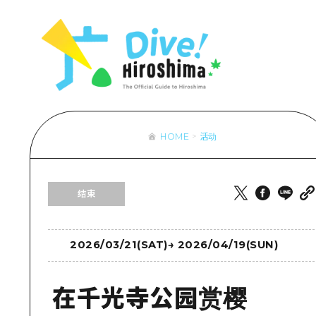
列表
访问访问
次要流量摘
设施拥堵
超值的游览
HOME
活动
列
行李寄存和
推
结束
艺
活
美
2026/03/21(SAT)
→
2026/04/19(SUN)
在千光寺公园赏樱