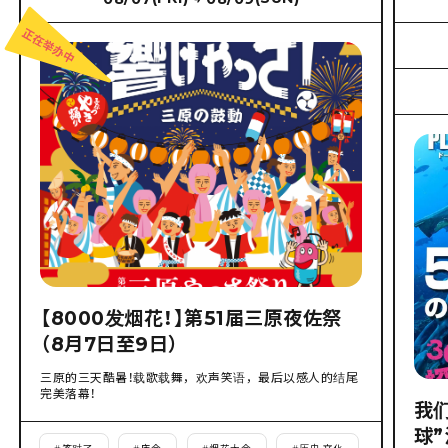
【8000发烟花！】第51届三原夜佐祭
（8月7日至9日）
三原的三天酷暑！载歌载舞，欢声笑语，最后以感人的结尾
完美落幕！
我
球