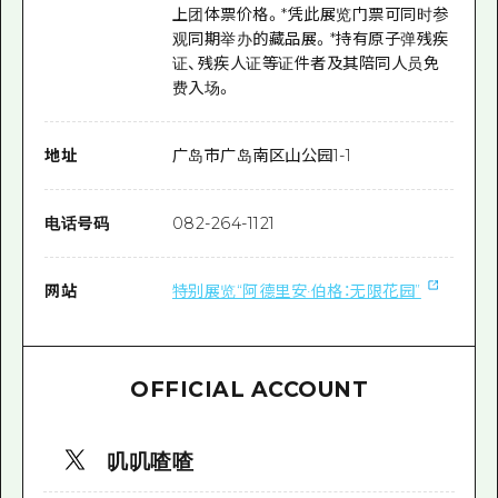
上团体票价格。*凭此展览门票可同时参
观同期举办的藏品展。*持有原子弹残疾
证、残疾人证等证件者及其陪同人员免
费入场。
地址
广岛市广岛南区山公园1-1
电话号码
082-264-1121
网站
特别展览“阿德里安·伯格：无限花园”
OFFICIAL ACCOUNT
叽叽喳喳