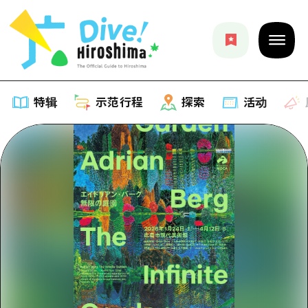
特辑
示范行程
探索
活动
特辑
列表
示范行程
推荐
列表
探索
艺术
Dive!Hiroshima官方向导
列表
活动·庙会
活动
广岛随意旅行
广岛市内
美食·酒水