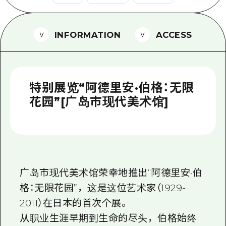
2晚3天
志愿者指南
INFORMATION
ACCESS
通过视频介绍广岛县的魅力！
常见问题解答
照片下载
特别展览“阿德里安·伯格：无限
灾难发生期间的交通信息
花园”[广岛市现代美术馆]
广岛观光宣传册
广岛市现代美术馆荣幸地推出“阿德里安·伯
格：无限花园”，这是这位艺术家（1929-
2011）在日本的首次个展。
从职业生涯早期到生命的尽头，伯格始终