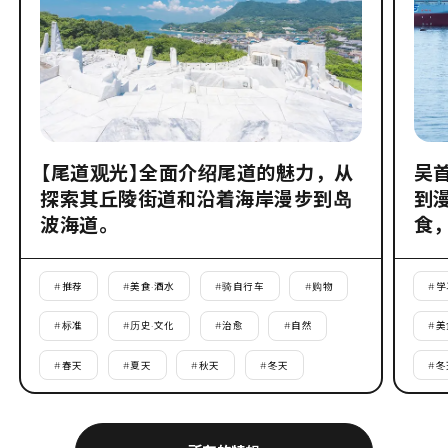
【尾道观光】全面介绍尾道的魅力，从
吴
探索其丘陵街道和沿着海岸漫步到岛
到
波海道。
食
#
推荐
#
美食·酒水
#
骑自行车
#
购物
#
学
#
标准
#
历史·文化
#
治愈
#
自然
#
美
#
春天
#
夏天
#
秋天
#
冬天
#
冬