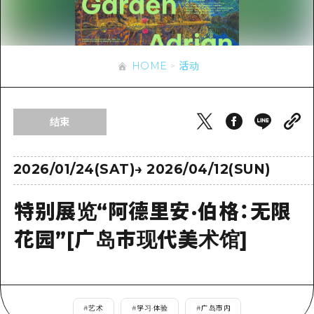
应时信息
广岛市内
安艺
骑自行车
安艺
答對了
有用的信息
购物
答对了
HOME
活动
美北
运动
列表
HOME
美北
艺北
夜晚生活
访问访问
艺北
结束
宫岛周边
世界遗产
次要流量摘要
新闻
宫岛周边
东山口
学习·体验
设施拥堵
2026/01/24(SAT)
→
2026/04/12(SUN)
东山口
爱媛
标准
超值的游览门票
短途旅行
特别展览“阿德里安·伯格：无限
岛根
历史·文化
行李寄存和运送服务
半天
花园”[广岛市现代美术馆]
治愈
广岛表情周游券
一日游
自然
广岛免费无线上网
1晚2天
面向外国游客的街角旅游信息中心
#
艺术
#
学习·体验
#
广岛市内