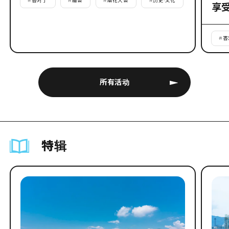
#
答对了
#
庙会
#
烟花大会
#
历史·文化
享
#
答
所有活动
特辑