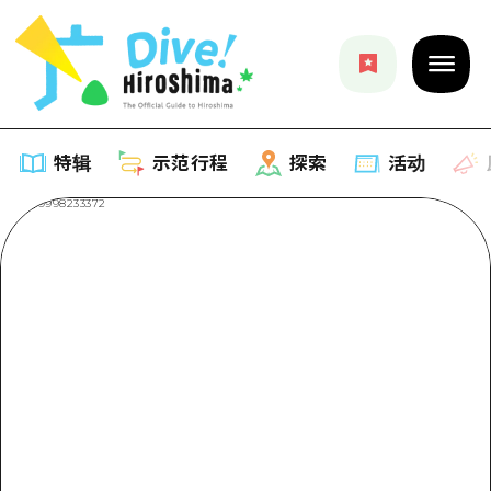
特辑
示范行程
探索
活动
特辑
列表
示范行程
推荐
列表
探索
艺术
Dive!Hiroshima官方向导
列表
活动·庙会
活动
广岛随意旅行
广岛市内
美食·酒水