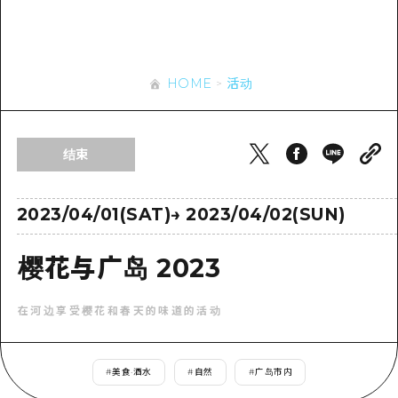
应时信息
广岛市内
安艺
骑自行车
安艺
答對了
有用的信息
购物
答对了
HOME
活动
美北
运动
列表
HOME
美北
艺北
夜晚生活
访问访问
艺北
结束
宫岛周边
世界遗产
次要流量摘要
新闻
宫岛周边
东山口
学习·体验
设施拥堵
2023/04/01(SAT)
→
2023/04/02(SUN)
东山口
爱媛
标准
超值的游览门票
短途旅行
樱花与广岛 2023
岛根
历史·文化
行李寄存和运送服务
半天
在河边享受樱花和春天的味道的活动
治愈
广岛表情周游券
一日游
自然
广岛免费无线上网
1晚2天
#
美食·酒水
#
自然
#
广岛市内
面向外国游客的街角旅游信息中心