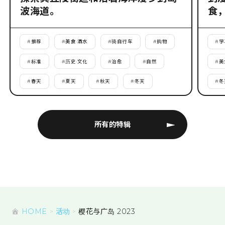
波海道。
食
#
推荐
#
美食·酒水
#
骑自行车
#
购物
#
学
#
标准
#
历史·文化
#
治愈
#
自然
#
美
#
春天
#
夏天
#
秋天
#
冬天
#
冬
所有的特辑
HOME
活动
樱花与广岛 2023