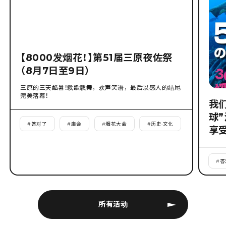
【8000发烟花！】第51届三原夜佐祭
（8月7日至9日）
三原的三天酷暑！载歌载舞，欢声笑语，最后以感人的结尾
完美落幕！
我
球
#
答对了
#
庙会
#
烟花大会
#
历史·文化
享
#
答
所有活动