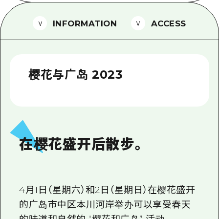
2晚3天
志愿者指南
INFORMATION
ACCESS
通过视频介绍广岛县的魅力！
常见问题解答
樱花与广岛 2023
照片下载
灾难发生期间的交通信息
广岛观光宣传册
在樱花盛开后散步。
4月1日（星期六）和2日（星期日）在樱花盛开
的广岛市中区本川河岸举办可以享受春天