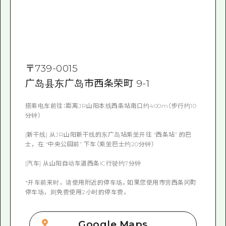
〒
739-0015
广岛县东广岛市西条荣町 9-1
搭乘电车前往：距离JR山阳本线西条站南口约400m（步行约10
分钟）
[新干线] 从JR山阳新干线的东广岛站乘坐开往 “西条站” 的巴
士，在 “中央公园前” 下车（乘坐巴士约20分钟）
[汽车] 从山阳自动车道西条IC行驶约7分钟
*开车前来时，请使用附近的停车场。如果您使用市营西条冈町
停车场，则免费使用2小时的停车费。
Google Maps