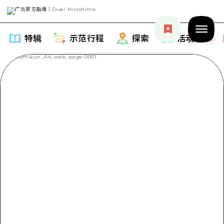
特辑
示范行程
探索
活动
特辑
列表
示范行程
推荐
列表
探索
艺术
Dive!Hiroshima官方向导
列表
活动·庙会
活动
广岛随意旅行
广岛市内
美食·酒水