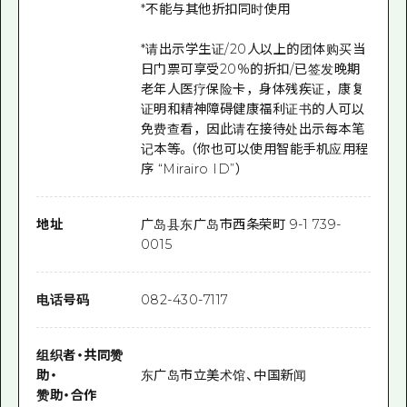
*不能与其他折扣同时使用
*请出示学生证/20人以上的团体购买当
日门票可享受20％的折扣/已签发晚期
老年人医疗保险卡，身体残疾证，康复
证明和精神障碍健康福利证书的人可以
免费查看，因此请在接待处出示每本笔
记本等。（你也可以使用智能手机应用程
序 “Mirairo ID”）
地址
广岛县东广岛市西条荣町 9-1 739-
0015
电话号码
082-430-7117
组织者
・
共同赞
助
・
东广岛市立美术馆、中国新闻
赞助
・
合作