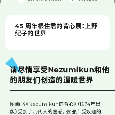
2晚3天
志愿者指南
通过视频介绍广岛县的魅力！
45 周年根住君的背心展：上野
常见问题解答
纪子的世界
照片下载
灾难发生期间的交通信息
广岛观光宣传册
请尽情享受Nezumikun和他
的朋友们创造的温暖世界
图画书《Nezumikun的背心》（1974年出
版）受到了几代人的喜爱。这部广受欢迎的