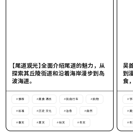
【尾道观光】全面介绍尾道的魅力，从
吴
探索其丘陵街道和沿着海岸漫步到岛
到
波海道。
食
#
推荐
#
美食·酒水
#
骑自行车
#
购物
#
学
#
标准
#
历史·文化
#
治愈
#
自然
#
美
#
春天
#
夏天
#
秋天
#
冬天
#
冬