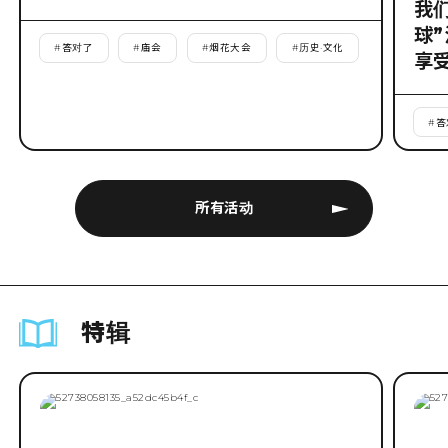
我
球
#
答对了
#
庙会
#
烟花大会
#
历史·文化
享
#
答
所有活动
特辑