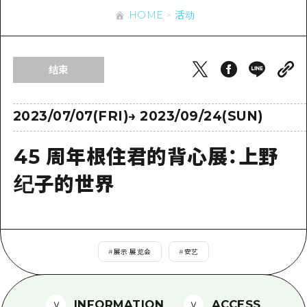
应时信息
广岛市内
HOME
活动
安艺
骑自行车
安艺
答對了
有用的信息
购物
答对了
结束
美北
运动
列表
HOME
美北
艺北
夜晚生活
访问访问
2023/07/07(FRI)
→
2023/09/24(SUN)
艺北
宫岛周边
世界遗产
次要流量摘要
新闻
宫岛周边
45 周年根住君的背心展：上野
东山口
学习·体验
设施拥堵
东山口
纪子的世界
爱媛
标准
超值的游览门票
短途旅行
岛根
历史·文化
行李寄存和运送服务
半天
治愈
广岛表情周游券
一日游
#
展示·展览会
#
安艺
自然
广岛免费无线上网
1晚2天
面向外国游客的街角旅游信息中心
INFORMATION
ACCESS