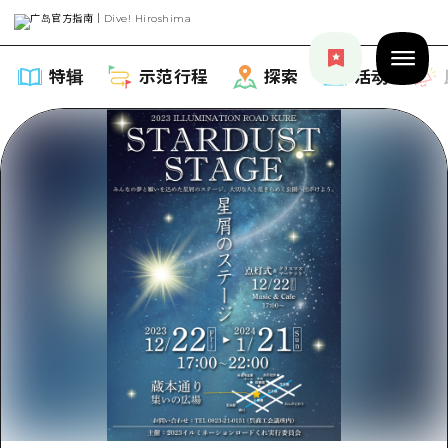
特辑
示范行程
探索
活动
特辑
列表
示范行程
推荐
列表
探索
艺术
Dive!Hiroshima官方向导
列表
活动·庙会
活动
广岛随意旅行
广岛市内
美食·酒水