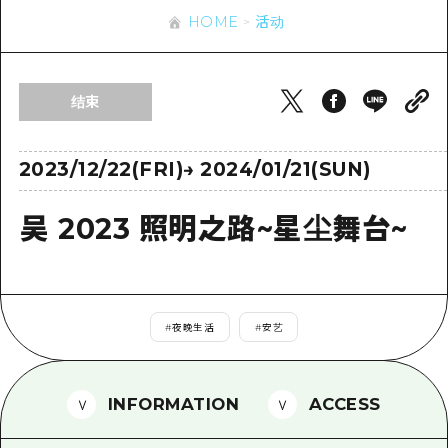
应时信息
广岛市内
HOME
活动
安艺
骑自行车
安艺
答對了
有用的信息
购物
答对了
结束
美北
运动
列表
HOME
美北
艺北
夜晚生活
访问访问
2023/12/22(FRI)
→
2024/01/21(SUN)
艺北
宫岛周边
世界遗产
次要流量摘要
新闻
宫岛周边
吴 2023 照明之路~星尘舞台~
东山口
学习·体验
设施拥堵
东山口
爱媛
标准
超值的游览门票
短途旅行
岛根
历史·文化
行李寄存和运送服务
半天
#
夜晚生活
#
安艺
治愈
广岛表情周游券
一日游
自然
广岛免费无线上网
INFORMATION
ACCESS
1晚2天
面向外国游客的街角旅游信息中心