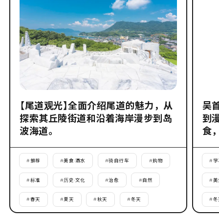
【尾道观光】全面介绍尾道的魅力，从
吴
探索其丘陵街道和沿着海岸漫步到岛
到
波海道。
食
#
推荐
#
美食·酒水
#
骑自行车
#
购物
#
学
#
标准
#
历史·文化
#
治愈
#
自然
#
美
#
春天
#
夏天
#
秋天
#
冬天
#
冬