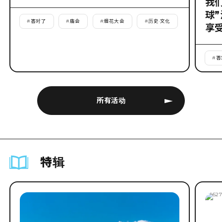
我
球
#
答对了
#
庙会
#
烟花大会
#
历史·文化
享
#
答
所有活动
特辑