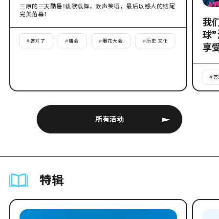
三原的三天酷暑！载歌载舞，欢声笑语，最后以感人的结尾
完美落幕！
我
球
#
答对了
#
庙会
#
烟花大会
#
历史·文化
享
#
答
所有活动
特辑