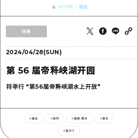
应时信息
广岛市内
HOME
活动
安艺
骑自行车
安艺
答對了
有用的信息
购物
答对了
结束
美北
运动
列表
HOME
美北
艺北
夜晚生活
访问访问
2024/04/28(SUN)
艺北
宫岛周边
世界遗产
次要流量摘要
新闻
宫岛周边
第 56 届帝释峡湖开园
东山口
学习·体验
设施拥堵
东山口
爱媛
标准
超值的游览门票
将举行 “第56届帝释峡湖水上开放”
短途旅行
岛根
历史·文化
行李寄存和运送服务
半天
治愈
广岛表情周游券
一日游
#
庙会
#
自然
#
美食·酒水
#
美北
自然
广岛免费无线上网
1晚2天
#
答对了
面向外国游客的街角旅游信息中心