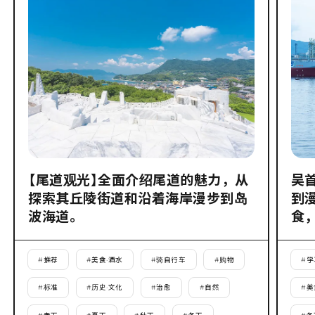
【尾道观光】全面介绍尾道的魅力，从
吴
探索其丘陵街道和沿着海岸漫步到岛
到
波海道。
食
#
推荐
#
美食·酒水
#
骑自行车
#
购物
#
学
#
标准
#
历史·文化
#
治愈
#
自然
#
美