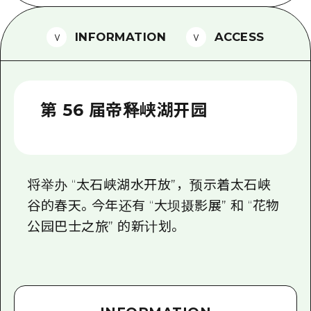
2晚3天
志愿者指南
INFORMATION
ACCESS
通过视频介绍广岛县的魅力！
常见问题解答
照片下载
第 56 届帝释峡湖开园
灾难发生期间的交通信息
广岛观光宣传册
将举办 “太石峡湖水开放”，预示着太石峡
谷的春天。今年还有 “大坝摄影展” 和 “花物
公园巴士之旅” 的新计划。