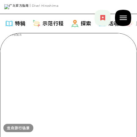
特辑
示范行程
探索
活动
特辑
列表
示范行程
推荐
列表
探索
艺术
Dive!Hiroshima官方向导
列表
活动·庙会
活动
广岛随意旅行
龙舟游行场景
广岛市内
美食·酒水