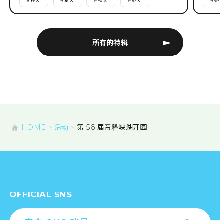
#
春天
#
夏天
#
秋天
#
冬天
#
冬
所有的特辑
HOME
活动
第 56 届帝释峡湖开园
OFFICIAL SNS