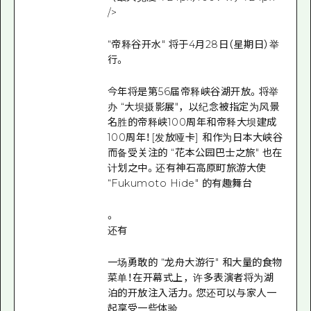
/>
“帝释谷开水" 将于4月28日（星期日）举
行。
今年将是第56届帝释峡谷湖开放。将举
办 “大坝摄影展"，以纪念被指定为风景
名胜的帝释峡100周年和帝释大坝建成
100周年！[发放哑卡] 和作为日本大峡谷
而备受关注的 “花本公园巴士之旅" 也在
计划之中。还有神石高原町旅游大使
“Fukumoto Hide" 的有趣舞台
。
还有
一场勇敢的 “龙舟大游行" 和大量的食物
菜单！在开幕式上，许多表演者将为湖
泊的开放注入活力。您还可以与家人一
起享受一些体验