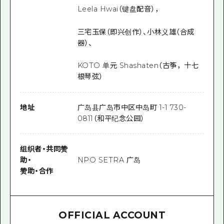
Leela Hwai（键盘配音），
三宅玉保（即兴创作）、小林义雄（合成
器）、
KOTO 单元 Shashaten（古筝，十七
根琴弦）
地址
广岛县广岛市中区中岛町 1-1 730-
0811（和平纪念公园）
组织者
・
共同赞
助
・
NPO SETRA 广岛
赞助
・
合作
OFFICIAL ACCOUNT