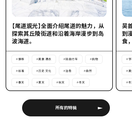
【尾道观光】全面介绍尾道的魅力，从
吴
探索其丘陵街道和沿着海岸漫步到岛
到
波海道。
食
#
推荐
#
美食·酒水
#
骑自行车
#
购物
#
学
#
标准
#
历史·文化
#
治愈
#
自然
#
美
#
春天
#
夏天
#
秋天
#
冬天
#
冬
所有的特辑