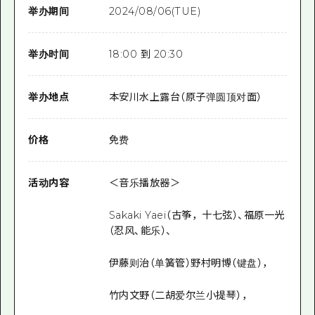
举办期间
2024/08/06(TUE)
举办时间
18:00 到 20:30
举办地点
本安川水上露台（原子弹圆顶对面）
价格
免费
活动内容
＜音乐播放器＞
Sakaki Yaei（古筝，十七弦）、福原一光
（忍风、能乐）、
伊藤则治（单簧管）野村明博（键盘），
竹内文野（二胡爱尔兰小提琴），