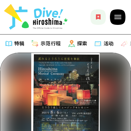
特辑
示范行程
探索
活动
特辑
列表
示范行程
推荐
列表
探索
艺术
Dive!Hiroshima官方向导
列表
活动·庙会
活动
广岛随意旅行
广岛市内
美食·酒水