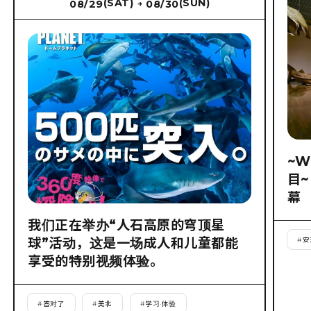
(SAT)
(SUN)
08/29
08/30
→
~W
目
幕
我们正在举办“人石高原的穹顶星
球”活动，这是一场成人和儿童都能
#
安
享受的特别视频体验。
#
答对了
#
美北
#
学习·体验