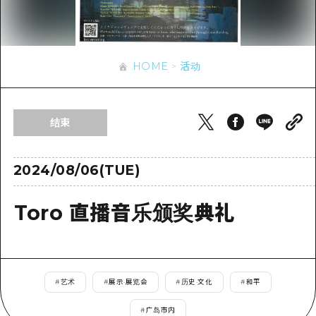
应时信息
广岛市内
安艺
骑自行车
安艺
答對了
有用的信息
购物
答对了
HOME
活动
美北
运动
列表
HOME
美北
艺北
夜晚生活
访问访问
艺北
结束
宫岛周边
世界遗产
次要流量摘要
新闻
宫岛周边
东山口
学习·体验
设施拥堵
2024/08/06(TUE)
东山口
爱媛
标准
超值的游览门票
短途旅行
Toro 直播音乐颁奖典礼
岛根
历史·文化
行李寄存和运送服务
半天
治愈
广岛表情周游券
一日游
自然
广岛免费无线上网
#
艺术
#
展示·展览会
#
历史·文化
#
和平
1晚2天
面向外国游客的街角旅游信息中心
#
广岛市内