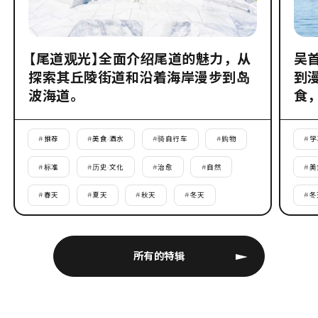
【尾道观光】全面介绍尾道的魅力，从
吴
探索其丘陵街道和沿着海岸漫步到岛
到
波海道。
食
#
推荐
#
美食·酒水
#
骑自行车
#
购物
#
学
#
标准
#
历史·文化
#
治愈
#
自然
#
美
#
春天
#
夏天
#
秋天
#
冬天
#
冬
所有的特辑