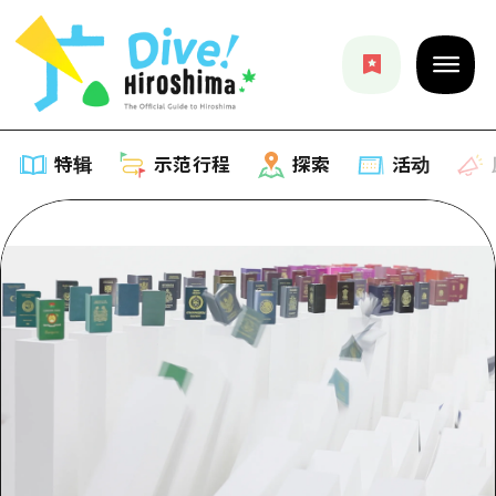
特辑
示范行程
探索
活动
特辑
列表
示范行程
推荐
列表
探索
艺术
Dive!Hiroshima官方向导
列表
活动·庙会
活动
广岛随意旅行
广岛市内
美食·酒水