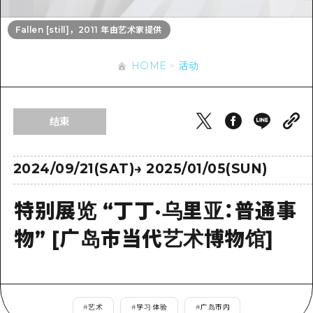
应时信息
广岛市内
安艺
骑自行车
Fallen [still]，2011 年由艺术家提供
安艺
答對了
有用的信息
购物
答对了
HOME
活动
美北
运动
列表
HOME
美北
艺北
夜晚生活
访问访问
艺北
结束
宫岛周边
世界遗产
次要流量摘要
新闻
宫岛周边
东山口
学习·体验
设施拥堵
2024/09/21(SAT)
→
2025/01/05(SUN)
东山口
爱媛
标准
超值的游览门票
短途旅行
特别展览 “丁丁·乌里亚：普通事
岛根
历史·文化
行李寄存和运送服务
半天
物” [广岛市当代艺术博物馆]
治愈
广岛表情周游券
一日游
自然
广岛免费无线上网
1晚2天
面向外国游客的街角旅游信息中心
#
艺术
#
学习·体验
#
广岛市内