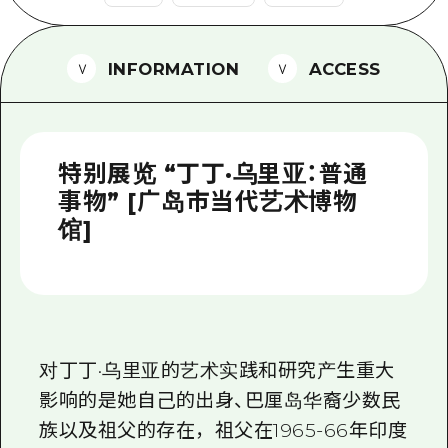
2晚3天
志愿者指南
INFORMATION
ACCESS
通过视频介绍广岛县的魅力！
常见问题解答
照片下载
特别展览 “丁丁·乌里亚：普通
灾难发生期间的交通信息
事物” [广岛市当代艺术博物
馆]
广岛观光宣传册
对丁丁·乌里亚的艺术实践和研究产生重大
影响的是她自己的出身、巴厘岛华裔少数民
族以及祖父的存在，祖父在1965-66年印度