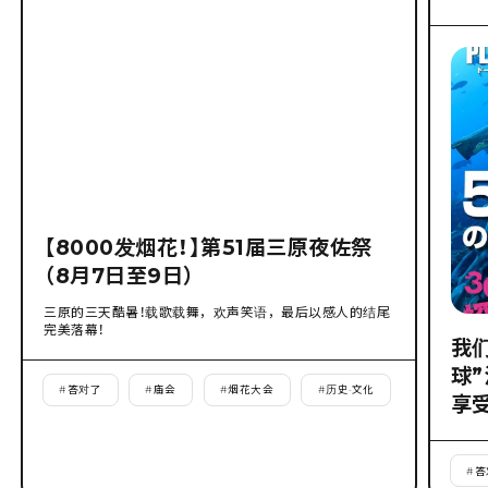
【8000发烟花！】第51届三原夜佐祭
（8月7日至9日）
三原的三天酷暑！载歌载舞，欢声笑语，最后以感人的结尾
完美落幕！
我
球
#
答对了
#
庙会
#
烟花大会
#
历史·文化
享
#
答