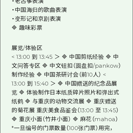
・老古筝表演
・中国海归的歌曲表演
・变形记和京剧表演
🔷 趣味彩票
展览/体验区
< 13:00 到 13:45 ＞ 🔷 中国剪纸经验 🔷 中
文问答专区 🔷 中文钮扣（圆盘扣/pankow）
制作经验 🔷 中国茶研讨会（前10人） <
13:00 到 15:40 ＞ 🔷 中国赠送的纪念品展
览 🔷 体验制作日本纸质碎片照片和弹出式
纸鹤 🔷 与重庆的动物交流展 🔷 重庆赠送
的菊花展 重庆美食品鉴会（13:00 至 13:45）
🔷 重庆小面（竹井小面） 🔷 麻花（mahoa）
*一旦编号的门票数量（100张门票）用完，