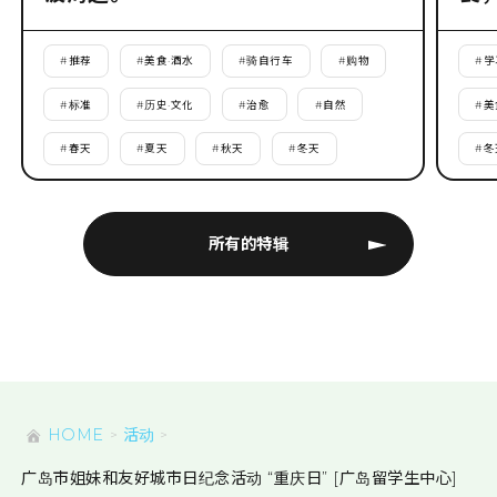
#
推荐
#
美食·酒水
#
骑自行车
#
购物
#
学
#
标准
#
历史·文化
#
治愈
#
自然
#
美
#
春天
#
夏天
#
秋天
#
冬天
#
冬
所有的特辑
HOME
活动
广岛市姐妹和友好城市日纪念活动 “重庆日” [广岛留学生中心]