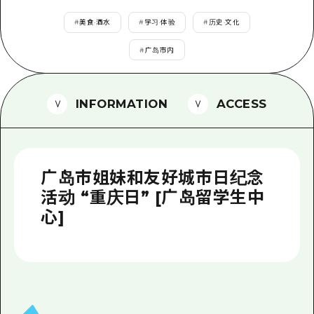
2晚3天
志愿者指南
#
美食·酒水
#
学习·体验
#
历史·文化
通过视频介绍广岛县的魅力！
#
广岛市内
常见问题解答
INFORMATION
ACCESS
照片下载
灾难发生期间的交通信息
广岛观光宣传册
广岛市姐妹和友好城市日纪念
活动 “重庆日” [广岛留学生中
心]