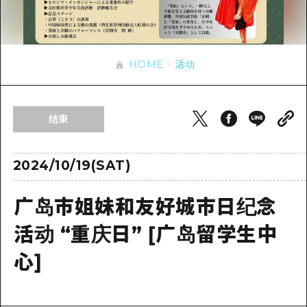
应时信息
广岛市内
安艺
骑自行车
安艺
答對了
有用的信息
购物
答对了
HOME
活动
美北
运动
列表
HOME
美北
艺北
夜晚生活
访问访问
艺北
结束
宫岛周边
世界遗产
次要流量摘要
新闻
宫岛周边
东山口
学习·体验
设施拥堵
2024/10/19(SAT)
东山口
爱媛
标准
超值的游览门票
短途旅行
广岛市姐妹和友好城市日纪念
岛根
历史·文化
行李寄存和运送服务
半天
活动 “重庆日” [广岛留学生中
治愈
广岛表情周游券
一日游
心]
自然
广岛免费无线上网
1晚2天
面向外国游客的街角旅游信息中心