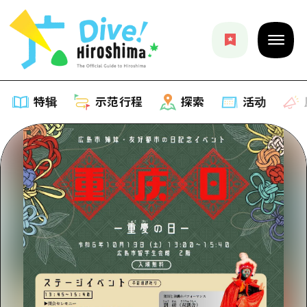
特辑
示范行程
探索
活动
特辑
列表
示范行程
推荐
列表
探索
艺术
Dive!Hiroshima官方向导
列表
活动·庙会
活动
广岛随意旅行
广岛市内
美食·酒水