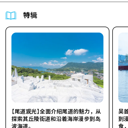
特辑
【尾道观光】全面介绍尾道的魅力，从
吴
探索其丘陵街道和沿着海岸漫步到岛
到
波海道。
食