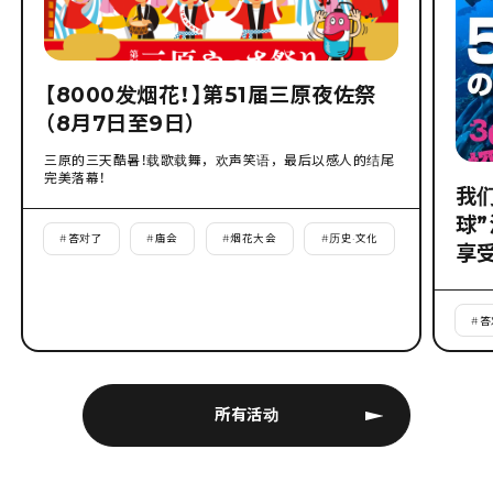
【8000发烟花！】第51届三原夜佐祭
（8月7日至9日）
三原的三天酷暑！载歌载舞，欢声笑语，最后以感人的结尾
完美落幕！
我
球
#
答对了
#
庙会
#
烟花大会
#
历史·文化
享
#
答
所有活动