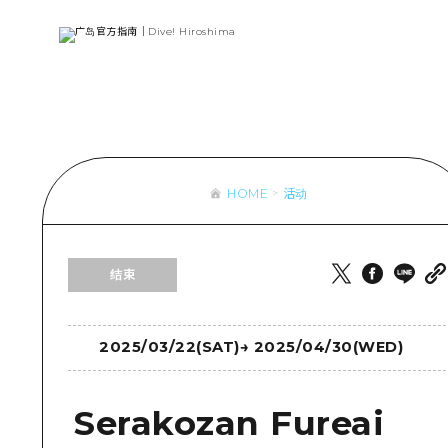
列表
访问访问
次要流量摘
设施拥堵
超值的游览
HOME
活动
列
行李寄存和
推
结束
艺
活
美
2025/03/22(SAT)
→
2025/04/30(WED)
Serakozan Fureai