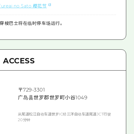
Fureai no Sato 樱花节
穿梭巴士将在临时停车场运行。
ACCESS
〒
729-3301
广岛县世罗郡世罗町小谷1049
从尾道松江自动车道世罗IC经三洋自动车道尾道JCT行驶
20分钟