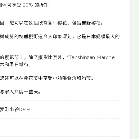
团体可享受 20% 的折扣
园，您可以在这里欣赏各种樱花，包括吉野樱花。
树成荫的枝垂樱街道令人印象深刻，它是日本规模最大的
花节上，除了摄影比赛外，“Tenshinzan Marche”
六和周日举行。
您还可以在樱花节中享受小鸡喂食角和狗节。
与家人共度一整天。
罗町小谷1049