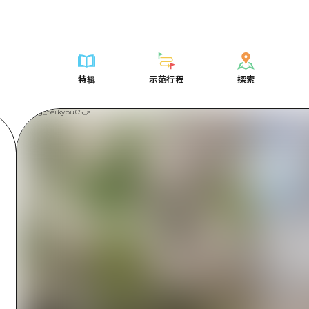
列表
列表
广岛表情周游券
骑自行车
学习·体验
广岛市内
列表
常见问题解
短途旅行
推荐
Dive!Hiroshima官方向导
广岛免费无线上网
购物
标准
安艺
广岛市内
照片下载
半天
特辑
示范行程
探索
要
艺术
广岛随意旅行
面向外国游客的街角旅游信息中心
运动
历史·文化
答对了
安艺
灾难发生期
一日游
特辑
示范行程
探索
活动·庙会
志愿者指南
夜晚生活
治愈
美北
答對了
广岛观光宣
1晚2天
门票
美食·酒水
通过视频介绍广岛县的魅力！
世界遗产
自然
艺北
美北
2晚3天
表
列表
骑自行车
列表
学习·体验
广岛市内
列表
广岛表情周游
短途旅
运送服务
宫岛周边
艺北
荐
Dive!Hiroshima官方向导
购物
访问访问
标准
安艺
广岛市内
广岛免费无线
半天
东山口
宫岛周边
术
广岛随意旅行
运动
次要流量摘要
历史·文化
答对了
安艺
面向外国游客
一日游
东山口
动·庙会
夜晚生活
设施拥堵
治愈
美北
答對了
志愿者指南
1晚2天
爱媛
食·酒水
世界遗产
超值的游览门票
自然
艺北
美北
通过视频介绍
2晚3天
岛根
行李寄存和运送服务
宫岛周边
艺北
东山口
宫岛周边
东山口