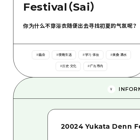
Festival（Sai）
你为什么不穿浴衣随便出去寻找初夏的气氛呢？
#
庙会
#
夜晚生活
#
学习·体验
#
美食·酒水
#
历史·文化
#
广岛市内
INFOR
20024 Yukata Denn Fe