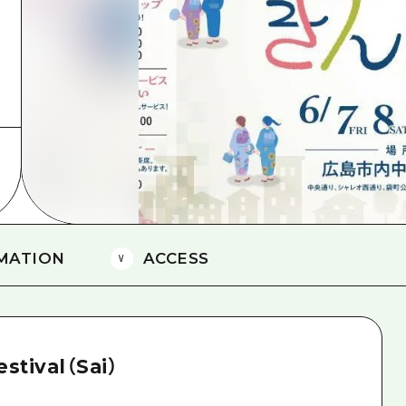
爱媛
岛根
MATION
ACCESS
stival（Sai）