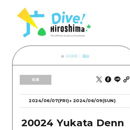
列表
访问访问
次要流量摘
设施拥堵
超值的游览
HOME
活动
列
行李寄存和
推
结束
艺
活
美
2024/06/07(FRI)
→
2024/06/09(SUN)
20024 Yukata Denn