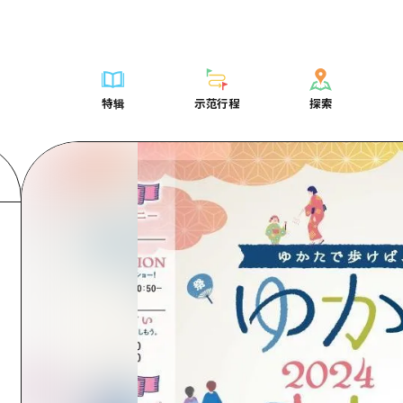
列表
列表
广岛表情周游券
骑自行车
学习·体验
广岛市内
列表
常见问题解
短途旅行
推荐
Dive!Hiroshima官方向导
广岛免费无线上网
购物
标准
安艺
广岛市内
照片下载
半天
特辑
示范行程
探索
要
艺术
广岛随意旅行
面向外国游客的街角旅游信息中心
运动
历史·文化
答对了
安艺
灾难发生期
一日游
特辑
示范行程
探索
活动·庙会
志愿者指南
夜晚生活
治愈
美北
答對了
广岛观光宣
1晚2天
门票
美食·酒水
通过视频介绍广岛县的魅力！
世界遗产
自然
艺北
美北
2晚3天
表
列表
骑自行车
列表
学习·体验
广岛市内
列表
广岛表情周游
短途旅
运送服务
宫岛周边
艺北
荐
Dive!Hiroshima官方向导
购物
访问访问
标准
安艺
广岛市内
广岛免费无线
半天
东山口
宫岛周边
术
广岛随意旅行
运动
次要流量摘要
历史·文化
答对了
安艺
面向外国游客
一日游
东山口
动·庙会
夜晚生活
设施拥堵
治愈
美北
答對了
志愿者指南
1晚2天
爱媛
食·酒水
世界遗产
超值的游览门票
自然
艺北
美北
通过视频介绍
2晚3天
岛根
行李寄存和运送服务
宫岛周边
艺北
东山口
宫岛周边
东山口