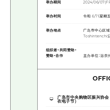
举办期间
2024/06/07(FR
举办时间
令和 6/7（星期五
举办地点
广岛市中心区域（
Toshintench
组织者
・
共同赞助
・
赞助
・
合作
主办单位：浴衣
OFFI
广岛市中央购物区振兴协会
衣电子节）