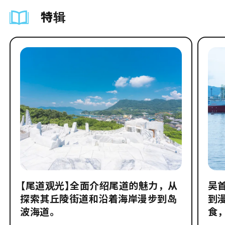
特辑
【尾道观光】全面介绍尾道的魅力，从
吴
探索其丘陵街道和沿着海岸漫步到岛
到
波海道。
食