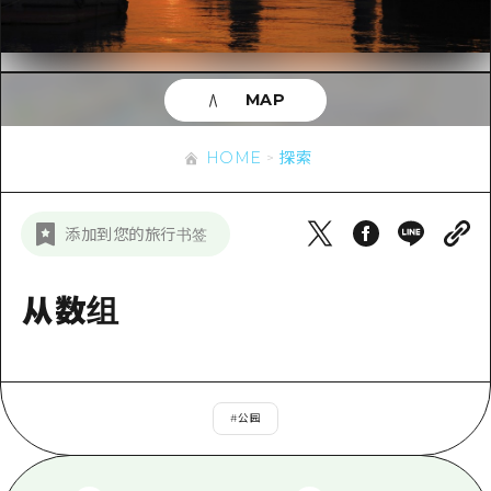
应时信息
广岛市内
安艺
骑自行车
安艺
答對了
有用的信息
购物
答对了
MAP
美北
运动
列表
HOME
美北
艺北
HOME
探索
夜晚生活
访问访问
艺北
宫岛周边
世界遗产
次要流量摘要
新闻
宫岛周边
添加到您的旅行书签
东山口
学习·体验
设施拥堵
东山口
爱媛
标准
从数组
超值的游览门票
短途旅行
岛根
历史·文化
行李寄存和运送服务
半天
治愈
广岛表情周游券
一日游
#
公园
自然
广岛免费无线上网
1晚2天
面向外国游客的街角旅游信息中心