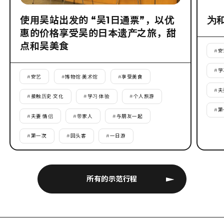
使用吴站出发的 “吴1日通票”，以优
为
惠的价格享受吴的日本遗产之旅，甜
点和吴美食
#
安
#
学
#
安艺
#
博物馆·美术馆
#
享受美食
#
夫
#
接触历史·文化
#
学习·体验
#
个人旅游
#
第
#
夫妻·情侣
#
带家人
#
与朋友一起
#
第一次
#
回头客
#
一日游
所有的示范行程