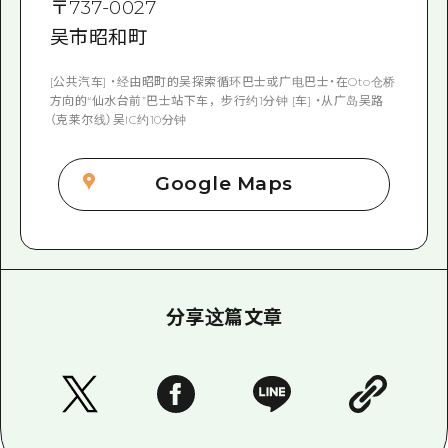
〒
737-0027
吴市昭和町
[公共汽车] ・经由昭町的吴探索循环巴士或广电巴士・在Oto仓桥
方向的“仙水台前”巴士站下车，步行约1分钟 [车] ・从广岛吴路
（克莱尔线）吴IC约10分钟
Google Maps
分享这篇文章