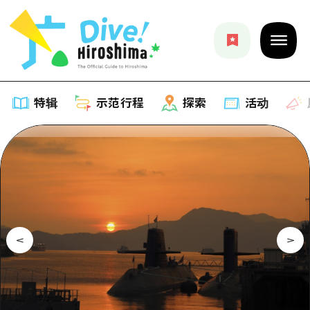
特辑
示范行程
探索
活动
特辑
列表
示范行程
推荐
列表
探索
艺术
Dive!Hiroshima官方向导
列表
活动·庙会
活动
广岛随意旅行
广岛市内
美食·酒水