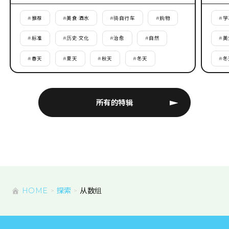
#
推荐
#
美食·酒水
#
骑自行车
#
购物
#
学
#
标准
#
历史·文化
#
治愈
#
自然
#
美
#
春天
#
夏天
#
秋天
#
冬天
#
冬
所有的特辑
HOME
探索
从数组