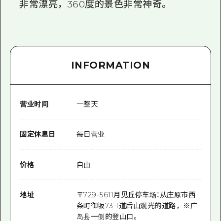
非常漂亮，360度的景色非常神奇。
INFORMATION
营业时间
一整天
固定休息日
每日营业
价格
自由
地址
〒
729-5611
月见丘停车场：从庄原市西
条町御坂73-1道后山观光的道路，※广
岛县一侧的登山口。