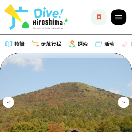
特辑
示范行程
探索
活动
特辑
列表
示范行程
推荐
列表
探索
艺术
Dive!Hiroshima官方向导
列表
活动·庙会
活动
广岛随意旅行
广岛市内
美食·酒水