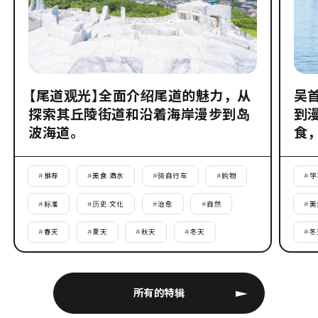
【尾道观光】全面介绍尾道的魅力，从
吴
探索其丘陵街道和沿着海岸漫步到岛
到
波海道。
食
#
推荐
#
美食·酒水
#
骑自行车
#
购物
#
学
#
标准
#
历史·文化
#
治愈
#
自然
#
美
#
春天
#
夏天
#
秋天
#
冬天
#
冬
所有的特辑