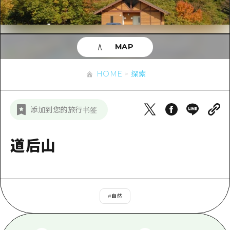
应时信息
广岛市内
安艺
骑自行车
安艺
答對了
有用的信息
购物
答对了
MAP
美北
运动
列表
HOME
美北
艺北
HOME
探索
夜晚生活
访问访问
艺北
宫岛周边
世界遗产
次要流量摘要
新闻
宫岛周边
添加到您的旅行书签
东山口
学习·体验
设施拥堵
东山口
爱媛
标准
道后山
超值的游览门票
短途旅行
岛根
历史·文化
行李寄存和运送服务
半天
治愈
广岛表情周游券
一日游
#
自然
自然
广岛免费无线上网
1晚2天
面向外国游客的街角旅游信息中心