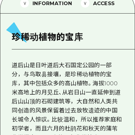
2晚3天
INFORMATION
ACCESS
志愿者指南
通过视频介绍广岛县的魅力！
常见问题解答
珍稀动植物的宝库
照片下载
灾难发生期间的交通信息
道后山是日叶道后大石国定公园的一部
广岛观光宣传册
分，与鸟取县接壤，是珍稀动植物的宝
库，其中包括众多的高山植物。海拔1000
米高地上的月见丘、从岩日山一直延伸到道
后山山顶的石砌建筑等，大自然和人类共
同创造的风景保留着过去放牧遗迹的中国
长城令人惊叹。比较温和，所以推荐家庭和
初学者，而且六月的杜鹃花和秋天的蒲苇