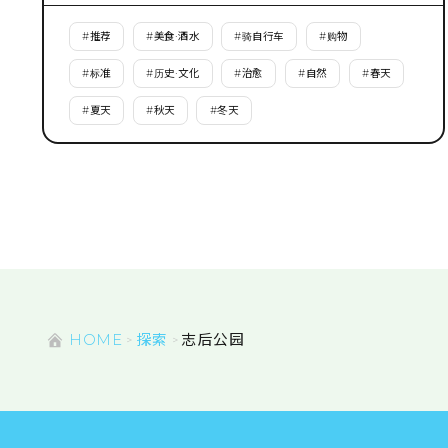
#
推荐
#
美食·酒水
#
骑自行车
#
购物
#
标准
#
历史·文化
#
治愈
#
自然
#
春天
#
夏天
#
秋天
#
冬天
HOME
探索
志后公园