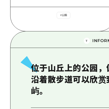
#
公园
INFOR
位于山丘上的公园，
沿着散步道可以欣赏
屿。