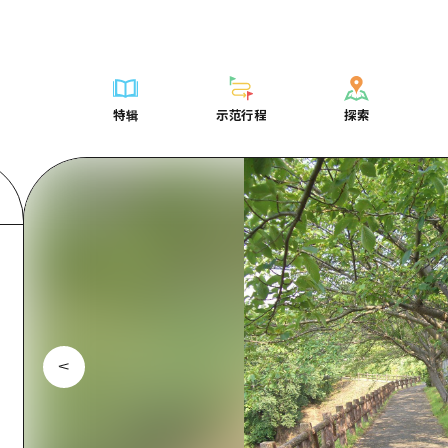
列表
列表
广岛表情周游券
骑自行车
学习·体验
广岛市内
列表
常见问题解
短途旅行
推荐
Dive!Hiroshima官方向导
广岛免费无线上网
购物
标准
安艺
广岛市内
照片下载
半天
特辑
示范行程
探索
要
艺术
广岛随意旅行
面向外国游客的街角旅游信息中心
运动
历史·文化
答对了
安艺
灾难发生期
一日游
特辑
示范行程
探索
活动·庙会
志愿者指南
夜晚生活
治愈
美北
答對了
广岛观光宣
1晚2天
门票
美食·酒水
通过视频介绍广岛县的魅力！
世界遗产
自然
艺北
美北
2晚3天
表
列表
骑自行车
列表
学习·体验
广岛市内
列表
广岛表情周游
短途旅
运送服务
宫岛周边
艺北
荐
Dive!Hiroshima官方向导
购物
访问访问
标准
安艺
广岛市内
广岛免费无线
半天
东山口
宫岛周边
术
广岛随意旅行
运动
次要流量摘要
历史·文化
答对了
安艺
面向外国游客
一日游
东山口
动·庙会
夜晚生活
设施拥堵
治愈
美北
答對了
志愿者指南
1晚2天
爱媛
食·酒水
世界遗产
超值的游览门票
自然
艺北
美北
通过视频介绍
2晚3天
岛根
行李寄存和运送服务
宫岛周边
艺北
东山口
宫岛周边
东山口