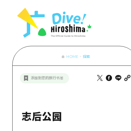
列表
访问访问
次要流量摘
设施拥堵
超值的游览
HOME
探索
列
行李寄存和
推
添加到您的旅行书签
艺
活
美
志后公园