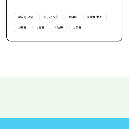
#
学习·体验
#
历史·文化
#
自然
#
美食·酒水
#
春天
#
夏天
#
秋天
#
冬天