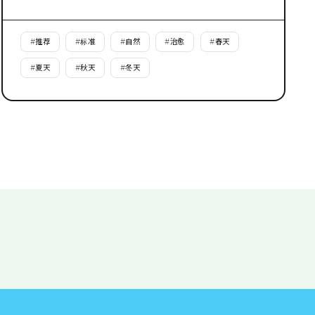
#
推荐
#
标准
#
自然
#
治愈
#
春天
#
夏天
#
秋天
#
冬天