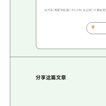
从汽车/克莱尔线吴IC约1小时 从公共/JR吴线
分享这篇文章