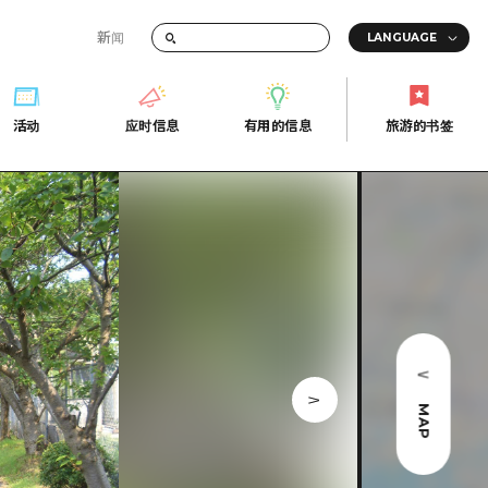
新闻
答
活动
应时信息
有用的信息
旅游的书签
间的交通信息
活动
应时信息
有用的信息
旅游的书签
传册
券
行
常见问题解答
上网
照片下载
的街角旅游信息中心
灾难发生期间的交通信息
广岛观光宣传册
广岛县的魅力！
MAP