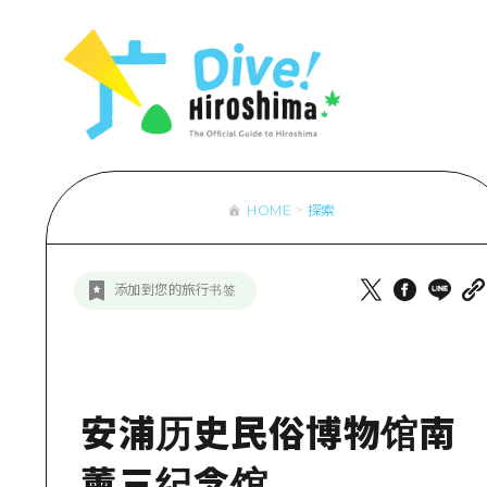
列表
访问访问
次要流量摘
设施拥堵
超值的游览
HOME
探索
列
行李寄存和
推
添加到您的旅行书签
艺
活
美
安浦历史民俗博物馆南
薰三纪念馆