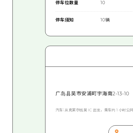
停车位数量
10
停车须知
10辆
广岛县吴市安浦町宇海南2-13-10
汽车：从克莱尔线吴 IC 出发，乘车约 1 小时公共