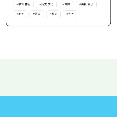
#
学习·体验
#
历史·文化
#
自然
#
美食·酒水
#
春天
#
夏天
#
秋天
#
冬天