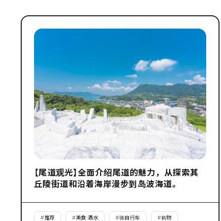
【尾道观光】全面介绍尾道的魅力，从探索其
丘陵街道和沿着海岸漫步到岛波海道。
#
推荐
#
美食·酒水
#
骑自行车
#
购物