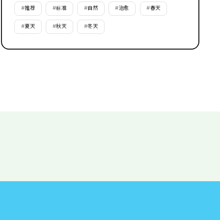
#
推荐
#
标准
#
自然
#
治愈
#
春天
#
夏天
#
秋天
#
冬天