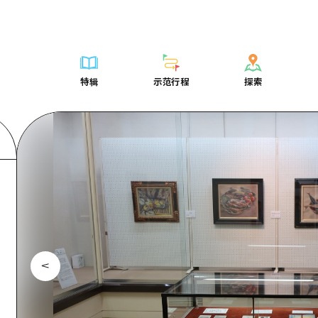
列表
列表
广岛表情周游券
骑自行车
学习·体验
广岛市内
列表
常见问题解
短途旅行
推荐
Dive!Hiroshima官方向导
广岛免费无线上网
购物
标准
安艺
广岛市内
照片下载
半天
特辑
示范行程
探索
要
艺术
广岛随意旅行
面向外国游客的街角旅游信息中心
运动
历史·文化
答对了
安艺
灾难发生期
一日游
特辑
示范行程
探索
活动·庙会
志愿者指南
夜晚生活
治愈
美北
答對了
广岛观光宣
1晚2天
门票
美食·酒水
通过视频介绍广岛县的魅力！
世界遗产
自然
艺北
美北
2晚3天
表
列表
骑自行车
列表
学习·体验
广岛市内
列表
广岛表情周游
短途旅
运送服务
宫岛周边
艺北
荐
Dive!Hiroshima官方向导
购物
访问访问
标准
安艺
广岛市内
广岛免费无线
半天
东山口
宫岛周边
术
广岛随意旅行
运动
次要流量摘要
历史·文化
答对了
安艺
面向外国游客
一日游
东山口
动·庙会
夜晚生活
设施拥堵
治愈
美北
答對了
志愿者指南
1晚2天
爱媛
食·酒水
世界遗产
超值的游览门票
自然
艺北
美北
通过视频介绍
2晚3天
岛根
行李寄存和运送服务
宫岛周边
艺北
东山口
宫岛周边
东山口