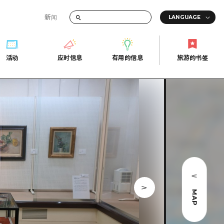
新闻
答
活动
应时信息
有用的信息
旅游的书签
间的交通信息
活动
应时信息
有用的信息
旅游的书签
传册
券
行
常见问题解答
上网
照片下载
的街角旅游信息中心
灾难发生期间的交通信息
广岛观光宣传册
广岛县的魅力！
MAP