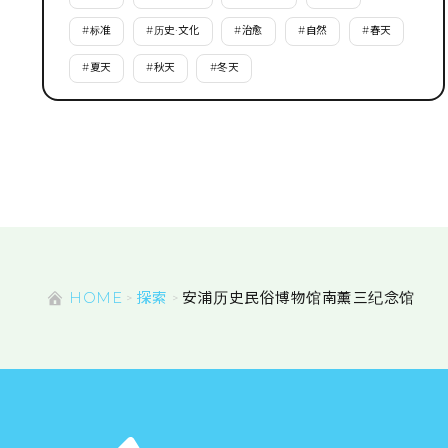
#
标准
#
历史·文化
#
治愈
#
自然
#
春天
#
夏天
#
秋天
#
冬天
HOME
探索
安浦历史民俗博物馆南薰三纪念馆