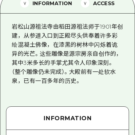
2晚3天
INFORMATION
ACCESS
志愿者指南
通过视频介绍广岛县的魅力！
岩松山源祖法寺由稻田源祖法师于1901年创
常见问题解答
建，从参道入口到正殿尽头供奉着许多彩
绘混凝土佛像，在漆黑的树林中闪烁着诡
照片下载
异的光芒。这些雕像是源宗房亲自创作的，
灾难发生期间的交通信息
其中3米多长的手掌尤其令人印象深刻。
广岛观光宣传册
（整个雕像仍未完成）。大殿前有一处软水
泉，已有一百多年的历史。
INFORMATION