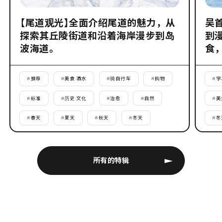
【尾道观光】全面介绍尾道的魅力，从
吴
探索其丘陵街道和沿着海岸漫步到岛
到
波海道。
食
#
推荐
#
美食·酒水
#
骑自行车
#
购物
#
学
#
标准
#
历史·文化
#
治愈
#
自然
#
美
#
春天
#
夏天
#
秋天
#
冬天
#
冬
所有的特辑