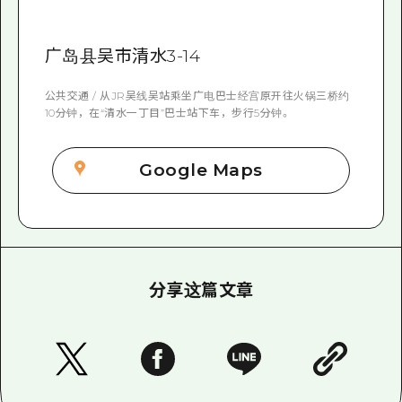
广岛县吴市清水3-14
公共交通 / 从JR吴线吴站乘坐广电巴士经宫原开往火锅三桥约
10分钟，在“清水一丁目”巴士站下车，步行5分钟。
Google Maps
分享这篇文章