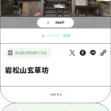
应时信息
广岛市内
安艺
骑自行车
安艺
答對了
有用的信息
购物
答对了
MAP
美北
运动
列表
HOME
美北
艺北
HOME
探索
夜晚生活
访问访问
艺北
宫岛周边
世界遗产
次要流量摘要
新闻
宫岛周边
添加到您的旅行书签
东山口
学习·体验
设施拥堵
东山口
爱媛
标准
岩松山玄草坊
超值的游览门票
短途旅行
岛根
历史·文化
行李寄存和运送服务
半天
治愈
广岛表情周游券
一日游
#
历史·文化
自然
广岛免费无线上网
1晚2天
面向外国游客的街角旅游信息中心