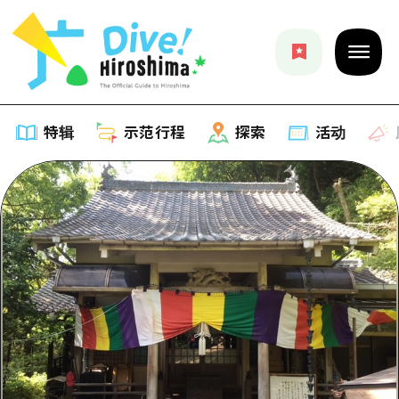
特辑
示范行程
探索
活动
特辑
列表
示范行程
推荐
列表
探索
艺术
Dive!Hiroshima官方向导
列表
活动·庙会
活动
广岛随意旅行
广岛市内
美食·酒水