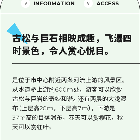
2晚3天
INFORMATION
ACCESS
志愿者指南
通过视频介绍广岛县的魅力！
常见问题解答
古松与巨石相映成趣，飞瀑四
照片下载
时景色，令人赏心悦目。
灾难发生期间的交通信息
广岛观光宣传册
是位于市中心附近两条河流上游的风景区。
从水道桥上游约600m处，游客可以欣赏
古松与巨岩的奇妙和谐。还有两层的大泷瀑
布（上层高20m，下层高7m），下游是
37m高的目落瀑布，春天可以赏樱花，秋
天可以赏红叶。