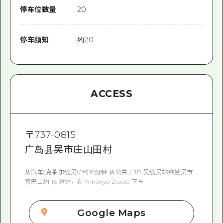
停车位数量
20
停车须知
约20
ACCESS
〒
737-0815
广岛县吴市庄山田村
从汽车/克莱尔线吴IC约10分钟 从公共 / JR 吴线吴站乘坐吴市
营巴士约 15 分钟，在 Nikokyo Zuido 下车
Google Maps