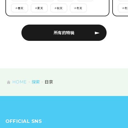
#
春天
#
夏天
#
秋天
#
冬天
#
冬
所有的特辑
HOME
探索
日京
OFFICIAL SNS