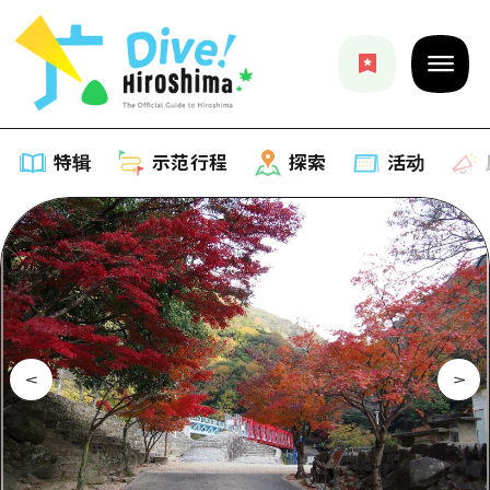
特辑
示范行程
探索
活动
特辑
列表
示范行程
推荐
列表
探索
艺术
Dive!Hiroshima官方向导
列表
活动·庙会
活动
广岛随意旅行
广岛市内
美食·酒水