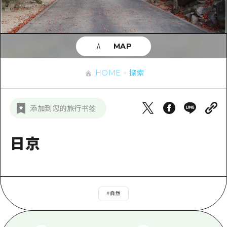
应时信息
广岛市内
安艺
骑自行车
安艺
答對了
有用的信息
购物
答对了
MAP
美北
运动
列表
HOME
美北
艺北
HOME
探索
夜晚生活
访问访问
艺北
宫岛周边
世界遗产
次要流量摘要
新闻
宫岛周边
添加到您的旅行书签
东山口
学习·体验
设施拥堵
东山口
爱媛
标准
日京
超值的游览门票
短途旅行
岛根
历史·文化
行李寄存和运送服务
半天
治愈
广岛表情周游券
一日游
#
自然
自然
广岛免费无线上网
1晚2天
面向外国游客的街角旅游信息中心