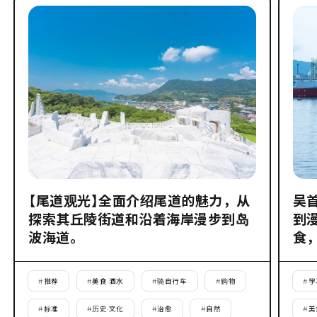
【尾道观光】全面介绍尾道的魅力，从
吴
探索其丘陵街道和沿着海岸漫步到岛
到
波海道。
食
#
推荐
#
美食·酒水
#
骑自行车
#
购物
#
学
#
标准
#
历史·文化
#
治愈
#
自然
#
美