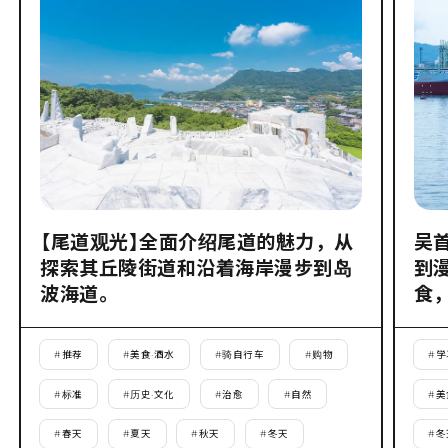
【尾道观光】全面介绍尾道的魅力，从
吴
探索其丘陵街道和沿着海岸漫步到岛
到
波海道。
食
#
推荐
#
美食·酒水
#
骑自行车
#
购物
#
学
#
标准
#
历史·文化
#
治愈
#
自然
#
美
#
春天
#
夏天
#
秋天
#
冬天
#
冬