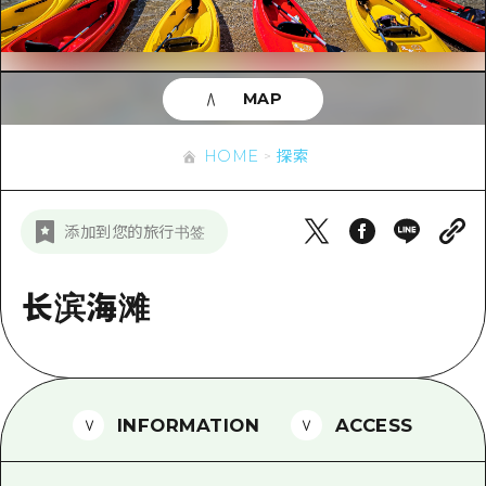
应时信息
广岛市内
安艺
骑自行车
安艺
答對了
有用的信息
购物
答对了
MAP
美北
运动
列表
HOME
美北
艺北
HOME
探索
夜晚生活
访问访问
艺北
宫岛周边
世界遗产
次要流量摘要
新闻
宫岛周边
添加到您的旅行书签
东山口
学习·体验
设施拥堵
东山口
爱媛
标准
长滨海滩
超值的游览门票
短途旅行
岛根
历史·文化
行李寄存和运送服务
半天
治愈
广岛表情周游券
一日游
INFORMATION
ACCESS
自然
广岛免费无线上网
1晚2天
面向外国游客的街角旅游信息中心