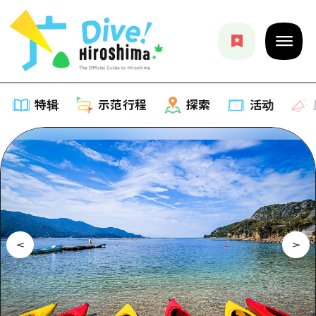
特辑
示范行程
探索
活动
特辑
列表
示范行程
推荐
列表
探索
艺术
Dive!Hiroshima官方向导
列表
活动·庙会
活动
广岛随意旅行
广岛市内
美食·酒水