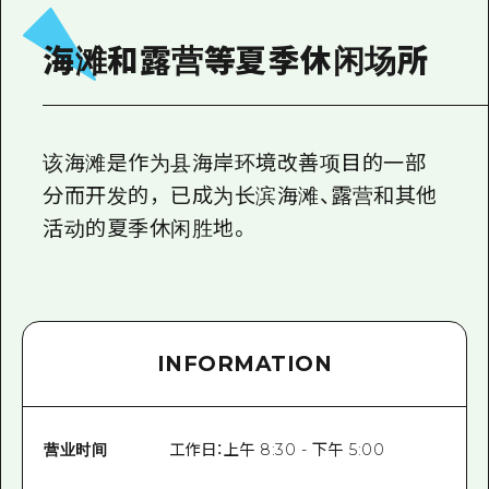
2晚3天
志愿者指南
海滩和露营等夏季休闲场所
通过视频介绍广岛县的魅力！
常见问题解答
该海滩是作为县海岸环境改善项目的一部
照片下载
分而开发的，已成为长滨海滩、露营和其他
灾难发生期间的交通信息
活动的夏季休闲胜地。
广岛观光宣传册
INFORMATION
营业时间
工作日：上午 8:30 - 下午 5:00