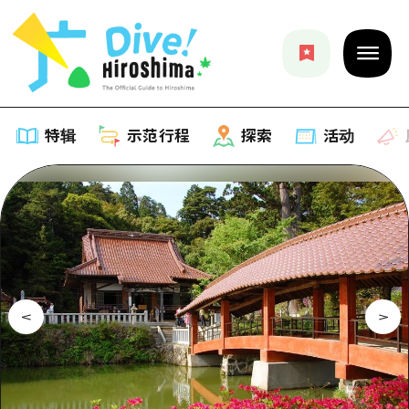
特辑
示范行程
探索
活动
特辑
列表
示范行程
推荐
列表
探索
艺术
Dive!Hiroshima官方向导
列表
活动·庙会
活动
广岛随意旅行
广岛市内
美食·酒水