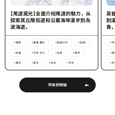
【尾道观光】全面介绍尾道的魅力，从
吴
探索其丘陵街道和沿着海岸漫步到岛
到
波海道。
食
#
推荐
#
美食·酒水
#
骑自行车
#
购物
#
学
#
标准
#
历史·文化
#
治愈
#
自然
#
美
#
春天
#
夏天
#
秋天
#
冬天
#
冬
所有的特辑