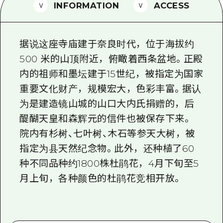
2晚3天
INFORMATION
ACCESS
志愿者指南
通过视频介绍广岛县的魅力！
据说这座寺庙建于奈良时代，位于海拔约
常见问题解答
500 米的山顶附近，俯瞰着西条盆地。正殿
内的祖师和墨坛建于15世纪，被指定为国家
照片下载
重要文化财产，规模宏大，色彩丰富。据认
灾难发生期间的交通信息
为是建造镜山城的山口大内氏捐赠的，后
广岛观光宣传册
醍醐天皇和森辉元的信件也被保存下来。
院内有杉树、七叶树、木石等参天大树，被
指定为县天然纪念物。此外，还种植了60
种不同品种约1800株杜鹃花，4月下旬至5
月上旬，各种颜色的杜鹃花竞相开放。