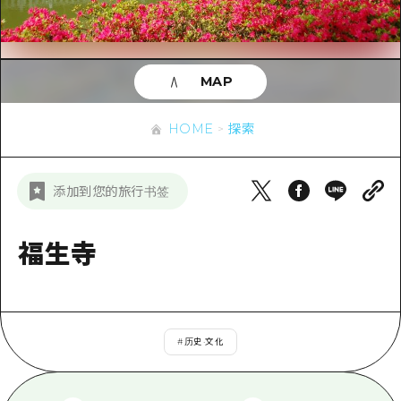
应时信息
广岛市内
安艺
骑自行车
安艺
答對了
有用的信息
购物
答对了
MAP
美北
运动
列表
HOME
美北
艺北
HOME
探索
夜晚生活
访问访问
艺北
宫岛周边
世界遗产
次要流量摘要
新闻
宫岛周边
添加到您的旅行书签
东山口
学习·体验
设施拥堵
东山口
爱媛
标准
福生寺
超值的游览门票
短途旅行
岛根
历史·文化
行李寄存和运送服务
半天
治愈
广岛表情周游券
一日游
#
历史·文化
自然
广岛免费无线上网
1晚2天
面向外国游客的街角旅游信息中心