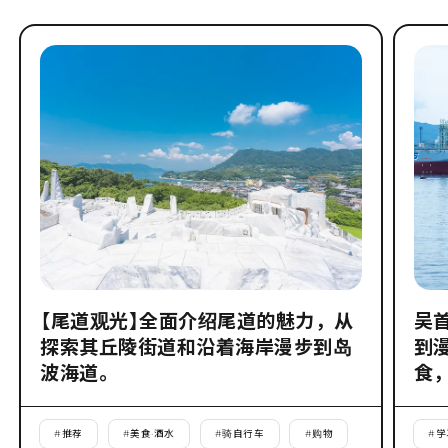
【尾道观光】全面介绍尾道的魅力，从
吴
探索其丘陵街道和沿着海岸漫步到岛
到
波海道。
食
#
推荐
#
美食·酒水
#
骑自行车
#
购物
#
学