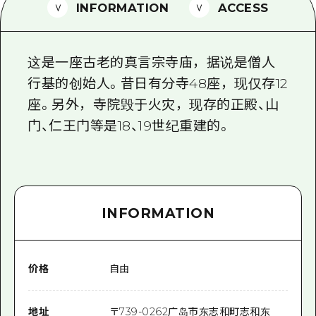
2晚3天
INFORMATION
ACCESS
志愿者指南
通过视频介绍广岛县的魅力！
这是一座古老的真言宗寺庙，据说是僧人
常见问题解答
行基的创始人。昔日有分寺48座，现仅存12
座。另外，寺院毁于火灾，现存的正殿、山
照片下载
门、仁王门等是18、19世纪重建的。
灾难发生期间的交通信息
广岛观光宣传册
INFORMATION
价格
自由
地址
〒
739-0262
广岛市东志和町志和东