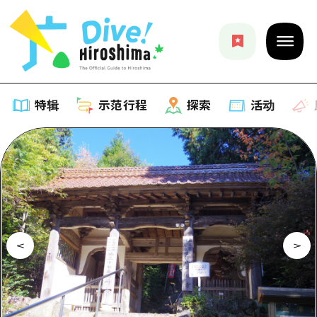
特辑
示范行程
探索
活动
特辑
列表
示范行程
推荐
列表
探索
艺术
Dive!Hiroshima官方向导
列表
活动·庙会
活动
广岛随意旅行
广岛市内
美食·酒水