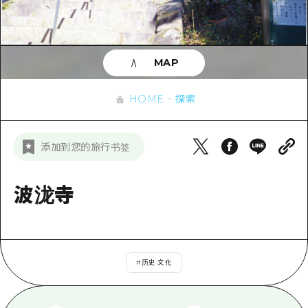
应时信息
广岛市内
安艺
骑自行车
安艺
答對了
有用的信息
购物
答对了
MAP
美北
运动
列表
HOME
美北
艺北
HOME
探索
夜晚生活
访问访问
艺北
宫岛周边
世界遗产
次要流量摘要
新闻
宫岛周边
添加到您的旅行书签
东山口
学习·体验
设施拥堵
东山口
爱媛
标准
波泷寺
超值的游览门票
短途旅行
岛根
历史·文化
行李寄存和运送服务
半天
治愈
广岛表情周游券
一日游
#
历史·文化
自然
广岛免费无线上网
1晚2天
面向外国游客的街角旅游信息中心