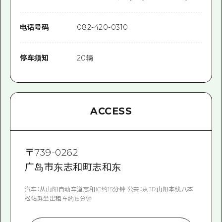
电话号码
082-420-0310
停车须知
20辆
ACCESS
〒
739-0262
广岛市东志和町志和东
汽车：从山阳自动车道志和IC约15分钟 公共：从JR山阳本线八本
松站乘坐出租车约15分钟