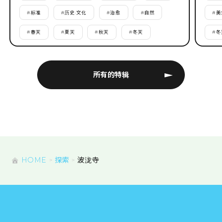
#
标准
#
历史·文化
#
治愈
#
自然
#
美
#
春天
#
夏天
#
秋天
#
冬天
#
冬
所有的特辑
HOME
探索
波泷寺