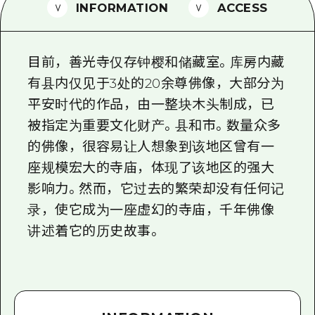
2晚3天
INFORMATION
ACCESS
志愿者指南
通过视频介绍广岛县的魅力！
目前，善光寺仅存钟樱和储藏室。库房内藏
常见问题解答
有县内仅见于3处的20余尊佛像，大部分为
平安时代的作品，由一整块木头制成，已
照片下载
被指定为重要文化财产。县和市。数量众多
灾难发生期间的交通信息
的佛像，很容易让人想象到该地区曾有一
广岛观光宣传册
座规模宏大的寺庙，体现了该地区的强大
影响力。然而，它过去的繁荣却没有任何记
录，使它成为一座虚幻的寺庙，千年佛像
讲述着它的历史故事。