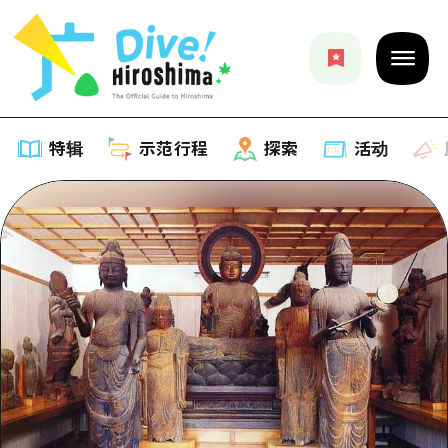
特辑
示范行程
探索
活动
特辑
列表
示范行程
推荐
列表
探索
艺术
Dive!Hiroshima官方向导
列表
活动·庙会
活动
广岛随意旅行
广岛市内
美食·酒水