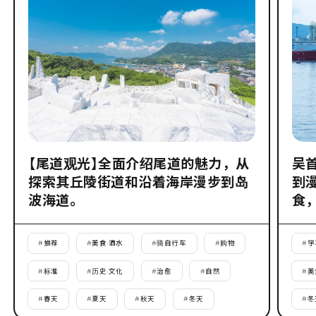
【尾道观光】全面介绍尾道的魅力，从
吴
探索其丘陵街道和沿着海岸漫步到岛
到
波海道。
食
#
推荐
#
美食·酒水
#
骑自行车
#
购物
#
学
#
标准
#
历史·文化
#
治愈
#
自然
#
美
#
春天
#
夏天
#
秋天
#
冬天
#
冬