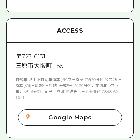
ACCESS
〒
723-0131
三原市大阪町1165
自驾车：从山阳自动车道本乡IC或三原葵IC约20分钟 公共：从三
原本乡线三原站（三原站4号或5号）约20分钟，在湘北小学下
车，步行5分钟。 ■ 巴士咨询：艺洋巴士三原营业所 0848-62-
6241
Google Maps