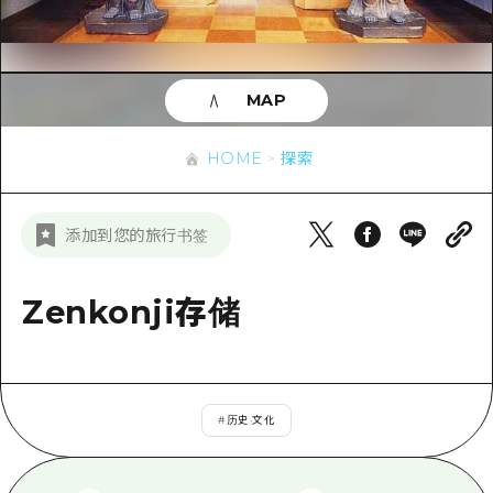
应时信息
广岛市内
安艺
骑自行车
安艺
答對了
有用的信息
购物
答对了
MAP
美北
运动
列表
HOME
美北
艺北
HOME
探索
夜晚生活
访问访问
艺北
宫岛周边
世界遗产
次要流量摘要
新闻
宫岛周边
添加到您的旅行书签
东山口
学习·体验
设施拥堵
东山口
爱媛
标准
Zenkonji存储
超值的游览门票
短途旅行
岛根
历史·文化
行李寄存和运送服务
半天
治愈
广岛表情周游券
一日游
#
历史·文化
自然
广岛免费无线上网
1晚2天
面向外国游客的街角旅游信息中心