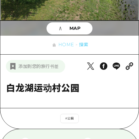
应时信息
广岛市内
安艺
骑自行车
安艺
答對了
有用的信息
购物
答对了
MAP
美北
运动
列表
HOME
美北
艺北
HOME
探索
夜晚生活
访问访问
艺北
宫岛周边
世界遗产
次要流量摘要
新闻
宫岛周边
添加到您的旅行书签
东山口
学习·体验
设施拥堵
东山口
爱媛
标准
白龙湖运动村公园
超值的游览门票
短途旅行
岛根
历史·文化
行李寄存和运送服务
半天
治愈
广岛表情周游券
一日游
#
公园
自然
广岛免费无线上网
1晚2天
面向外国游客的街角旅游信息中心