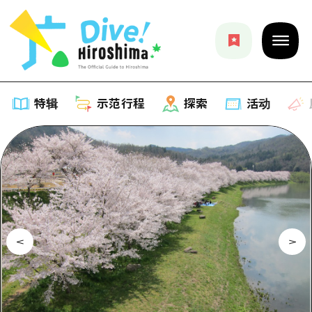
特辑
示范行程
探索
活动
特辑
列表
示范行程
推荐
列表
探索
艺术
Dive!Hiroshima官方向导
列表
活动·庙会
活动
广岛随意旅行
广岛市内
美食·酒水