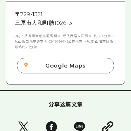
〒
729-1321
三原市大和町胁1026-3
[车] ・ 从山阳自动车道高知 IC 经飞行路大和南 IC 约 20 分钟 ・
从山阳自动车道本乡IC约30分钟 [公共汽车] ・从JR山阳本线高
知站约20分钟
Google Maps
分享这篇文章