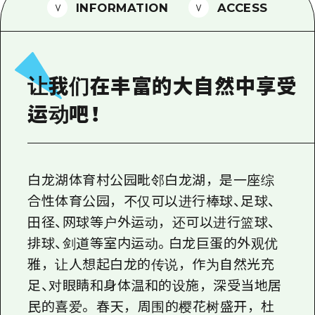
2晚3天
INFORMATION
ACCESS
志愿者指南
通过视频介绍广岛县的魅力！
常见问题解答
让我们在丰富的大自然中享受
照片下载
运动吧！
灾难发生期间的交通信息
广岛观光宣传册
白龙湖体育村公园毗邻白龙湖，是一座综
合性体育公园，不仅可以进行棒球、足球、
田径、网球等户外运动，还可以进行篮球、
排球、剑道等室内运动。白龙巨蛋的外观优
雅，让人想起白龙的传说，作为自然光充
足、对眼睛和身体温和的设施，深受当地居
民的喜爱。 春天，周围的樱花树盛开，杜