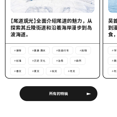
【尾道观光】全面介绍尾道的魅力，从
吴
探索其丘陵街道和沿着海岸漫步到岛
到
波海道。
食
#
推荐
#
美食·酒水
#
骑自行车
#
购物
#
学
#
标准
#
历史·文化
#
治愈
#
自然
#
美
#
春天
#
夏天
#
秋天
#
冬天
#
冬
所有的特辑