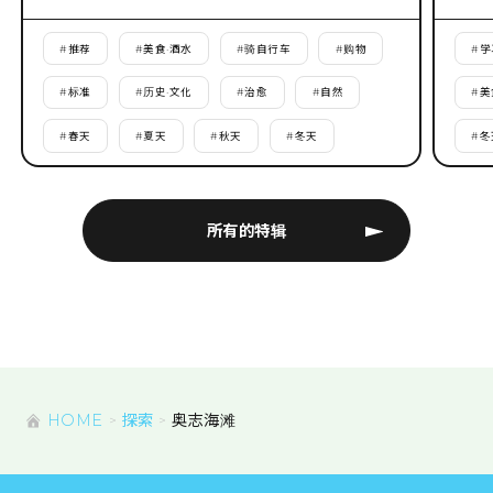
#
推荐
#
美食·酒水
#
骑自行车
#
购物
#
学
#
标准
#
历史·文化
#
治愈
#
自然
#
美
#
春天
#
夏天
#
秋天
#
冬天
#
冬
所有的特辑
HOME
探索
奥志海滩