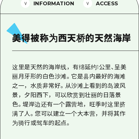
2晚3天
INFORMATION
ACCESS
志愿者指南
通过视频介绍广岛县的魅力！
常见问题解答
美得被称为西天桥的天然海岸
照片下载
灾难发生期间的交通信息
这里是天然的海岸线，有绵延约1公里、呈美
广岛观光宣传册
丽月牙形的白色沙滩。它是县内最好的海滩
之一，水质非常好。从沙滩上看到的岛波风
景，夕阳西下，可以欣赏到壮丽的日落景
色。堤岸边还有一个露营地，旺季时这里挤
满了人。您可以建立一个大本营，并将其作
为骑行或驾车的起点。