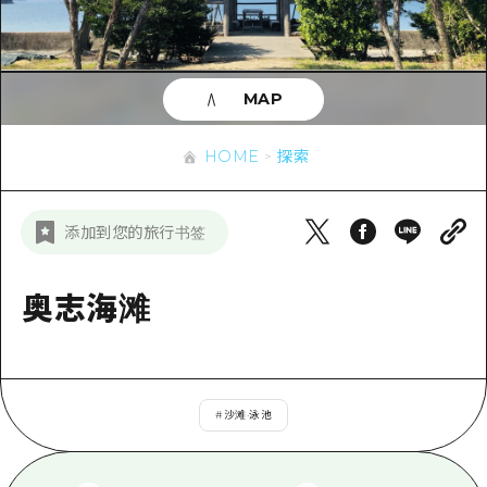
应时信息
广岛市内
安艺
骑自行车
安艺
答對了
有用的信息
购物
答对了
MAP
美北
运动
列表
HOME
美北
艺北
HOME
探索
夜晚生活
访问访问
艺北
宫岛周边
世界遗产
次要流量摘要
新闻
宫岛周边
添加到您的旅行书签
东山口
学习·体验
设施拥堵
东山口
爱媛
标准
奥志海滩
超值的游览门票
短途旅行
岛根
历史·文化
行李寄存和运送服务
半天
治愈
广岛表情周游券
一日游
#
沙滩·泳池
自然
广岛免费无线上网
1晚2天
面向外国游客的街角旅游信息中心