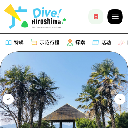
特辑
示范行程
探索
活动
特辑
列表
示范行程
推荐
列表
探索
艺术
Dive!Hiroshima官方向导
列表
活动·庙会
活动
广岛随意旅行
广岛市内
美食·酒水