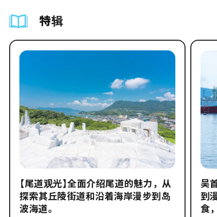
特辑
【尾道观光】全面介绍尾道的魅力，从
吴
探索其丘陵街道和沿着海岸漫步到岛
到
波海道。
食