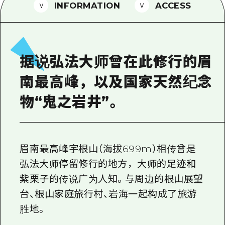
2晚3天
INFORMATION
ACCESS
志愿者指南
通过视频介绍广岛县的魅力！
常见问题解答
据说弘法大师曾在此修行的眉
照片下载
南最高峰，以及国家天然纪念
灾难发生期间的交通信息
物“鬼之岩井”。
广岛观光宣传册
眉南最高峰宇根山（海拔699m）相传曾是
弘法大师停留修行的地方，大师的足迹和
紫栗子的传说广为人知。与周边的根山展望
台、根山家庭旅行村、岩海一起构成了旅游
胜地。