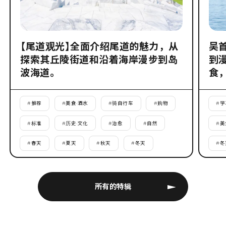
【尾道观光】全面介绍尾道的魅力，从
吴
探索其丘陵街道和沿着海岸漫步到岛
到
波海道。
食
#
推荐
#
美食·酒水
#
骑自行车
#
购物
#
学
#
标准
#
历史·文化
#
治愈
#
自然
#
美
#
春天
#
夏天
#
秋天
#
冬天
#
冬
所有的特辑