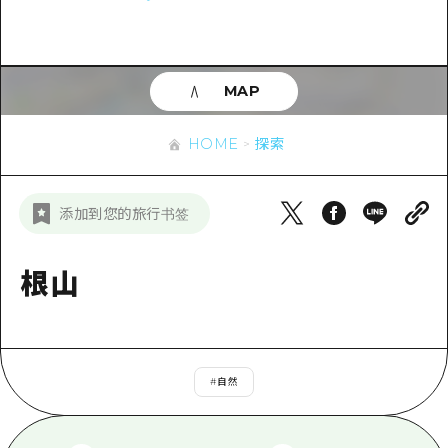
应时信息
广岛市内
安艺
骑自行车
安艺
答對了
有用的信息
购物
答对了
MAP
美北
运动
列表
HOME
美北
艺北
HOME
探索
夜晚生活
访问访问
艺北
宫岛周边
世界遗产
次要流量摘要
新闻
宫岛周边
添加到您的旅行书签
东山口
学习·体验
设施拥堵
东山口
爱媛
标准
根山
超值的游览门票
短途旅行
岛根
历史·文化
行李寄存和运送服务
半天
治愈
广岛表情周游券
一日游
#
自然
自然
广岛免费无线上网
1晚2天
面向外国游客的街角旅游信息中心