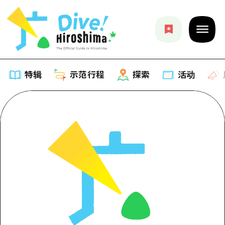
特辑
示范行程
探索
活动
特辑
列表
示范行程
推荐
列表
探索
艺术
Dive!Hiroshima官方向导
列表
活动·庙会
活动
广岛随意旅行
广岛市内
美食·酒水