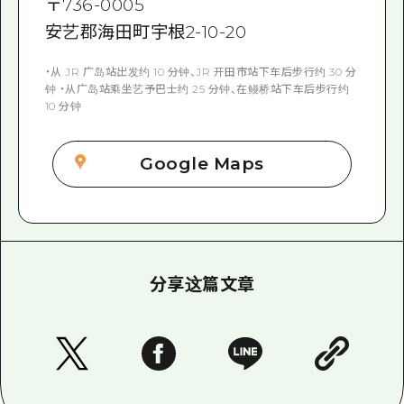
〒
736-0005
安艺郡海田町宇根2-10-20
・从 JR 广岛站出发约 10 分钟、JR 开田市站下车后步行约 30 分
钟 ・从广岛站乘坐艺予巴士约 25 分钟、在鳗桥站下车后步行约
10 分钟
Google Maps
分享这篇文章