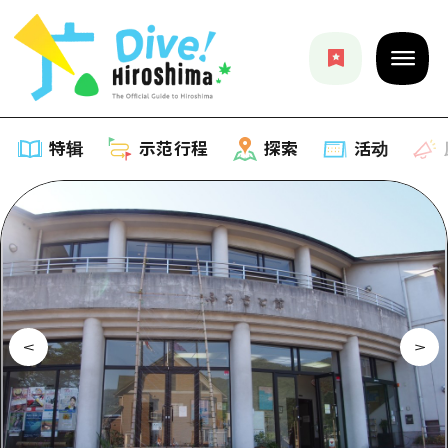
特辑
示范行程
探索
活动
特辑
列表
示范行程
推荐
列表
探索
艺术
Dive!Hiroshima官方向导
列表
活动·庙会
活动
广岛随意旅行
广岛市内
美食·酒水