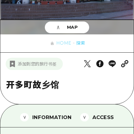
应时信息
广岛市内
安艺
骑自行车
安艺
答對了
有用的信息
购物
答对了
MAP
美北
运动
列表
HOME
美北
艺北
HOME
探索
夜晚生活
访问访问
艺北
宫岛周边
世界遗产
次要流量摘要
新闻
宫岛周边
添加到您的旅行书签
东山口
学习·体验
设施拥堵
东山口
爱媛
标准
开多町故乡馆
超值的游览门票
短途旅行
岛根
历史·文化
行李寄存和运送服务
半天
治愈
广岛表情周游券
一日游
INFORMATION
ACCESS
自然
广岛免费无线上网
1晚2天
面向外国游客的街角旅游信息中心