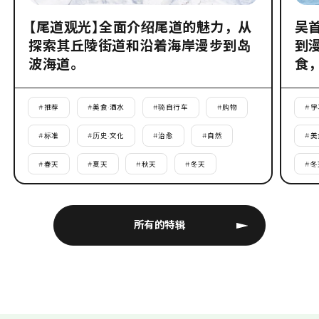
【尾道观光】全面介绍尾道的魅力，从
吴
探索其丘陵街道和沿着海岸漫步到岛
到
波海道。
食
#
推荐
#
美食·酒水
#
骑自行车
#
购物
#
学
#
标准
#
历史·文化
#
治愈
#
自然
#
美
#
春天
#
夏天
#
秋天
#
冬天
#
冬
所有的特辑