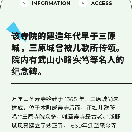
2晚3天
INFORMATION
ACCESS
志愿者指南
通过视频介绍广岛县的魅力！
常见问题解答
该寺院的建造年代早于三原
照片下载
城，三原城曾被儿歌所传颂。
灾难发生期间的交通信息
院内有武山小路实笃等名人的
广岛观光宣传册
纪念碑。
万年山圣寿寺始建于 1365 年，三原城尚未
建成，位于本町成寿寺后面，正如儿歌所
唱：“三原寺院众多，唯圣寿寺最古老。”浅野
城忠真建立了妙正寺，1669年迁至来乡寺