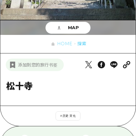
应时信息
广岛市内
安艺
骑自行车
安艺
答對了
有用的信息
购物
答对了
MAP
美北
运动
列表
HOME
美北
艺北
HOME
探索
夜晚生活
访问访问
艺北
宫岛周边
世界遗产
次要流量摘要
新闻
宫岛周边
添加到您的旅行书签
东山口
学习·体验
设施拥堵
东山口
爱媛
标准
松十寺
超值的游览门票
短途旅行
岛根
历史·文化
行李寄存和运送服务
半天
治愈
广岛表情周游券
一日游
#
历史·文化
自然
广岛免费无线上网
1晚2天
面向外国游客的街角旅游信息中心