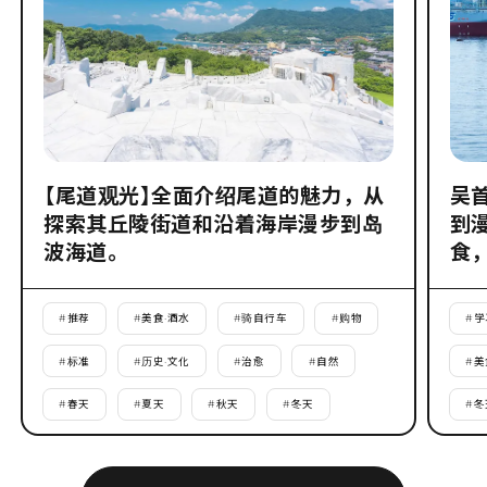
【尾道观光】全面介绍尾道的魅力，从
吴
探索其丘陵街道和沿着海岸漫步到岛
到
波海道。
食
#
推荐
#
美食·酒水
#
骑自行车
#
购物
#
学
#
标准
#
历史·文化
#
治愈
#
自然
#
美
#
春天
#
夏天
#
秋天
#
冬天
#
冬