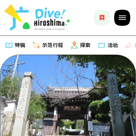
特辑
示范行程
探索
活动
特辑
列表
示范行程
推荐
列表
探索
艺术
Dive!Hiroshima官方向导
列表
活动·庙会
活动
广岛随意旅行
广岛市内
美食·酒水