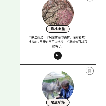
梅林全盐
三原里山是一个风景秀丽的山村，遍布着数千
棵梅树。早春时节可以赏樱，初夏时节可以采
摘梅子。
尾道驴场