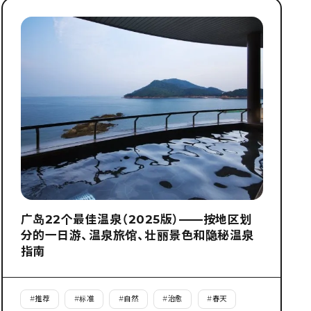
广岛22个最佳温泉（2025版）——按地区划
分的一日游、温泉旅馆、壮丽景色和隐秘温泉
指南
#
推荐
#
标准
#
自然
#
治愈
#
春天