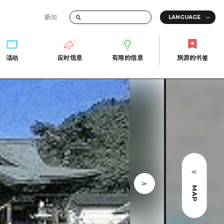
新闻
答
活动
应时信息
有用的信息
旅游的书签
间的交通信息
活动
应时信息
有用的信息
旅游的书签
传册
券
行
常见问题解答
上网
照片下载
的街角旅游信息中心
灾难发生期间的交通信息
广岛观光宣传册
广岛县的魅力！
MAP