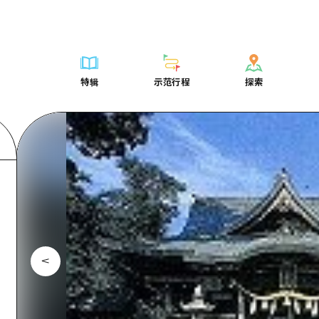
列表
列表
广岛表情周游券
骑自行车
学习·体验
广岛市内
列表
常见问题解
短途旅行
推荐
Dive!Hiroshima官方向导
广岛免费无线上网
购物
标准
安艺
广岛市内
照片下载
半天
特辑
示范行程
探索
要
艺术
广岛随意旅行
面向外国游客的街角旅游信息中心
运动
历史·文化
答对了
安艺
灾难发生期
一日游
特辑
示范行程
探索
活动·庙会
志愿者指南
夜晚生活
治愈
美北
答對了
广岛观光宣
1晚2天
门票
美食·酒水
通过视频介绍广岛县的魅力！
世界遗产
自然
艺北
美北
2晚3天
表
列表
骑自行车
列表
学习·体验
广岛市内
列表
广岛表情周游
短途旅
运送服务
宫岛周边
艺北
荐
Dive!Hiroshima官方向导
购物
访问访问
标准
安艺
广岛市内
广岛免费无线
半天
东山口
宫岛周边
术
广岛随意旅行
运动
次要流量摘要
历史·文化
答对了
安艺
面向外国游客
一日游
东山口
动·庙会
夜晚生活
设施拥堵
治愈
美北
答對了
志愿者指南
1晚2天
爱媛
食·酒水
世界遗产
超值的游览门票
自然
艺北
美北
通过视频介绍
2晚3天
岛根
行李寄存和运送服务
宫岛周边
艺北
东山口
宫岛周边
东山口