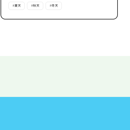
#
夏天
#
秋天
#
冬天