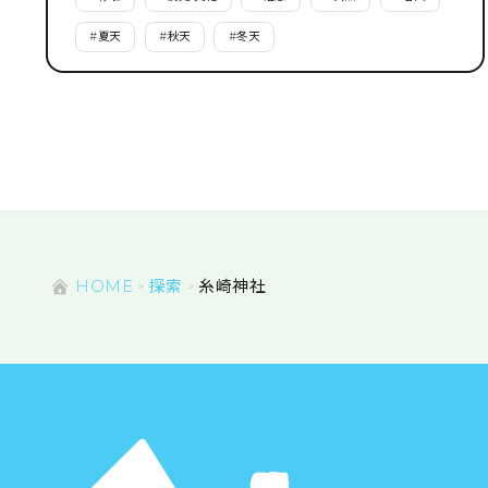
#
夏天
#
秋天
#
冬天
HOME
探索
糸崎神社