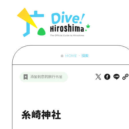
列表
访问访问
次要流量摘
设施拥堵
超值的游览
HOME
探索
列
行李寄存和
推
添加到您的旅行书签
艺
活
美
糸崎神社