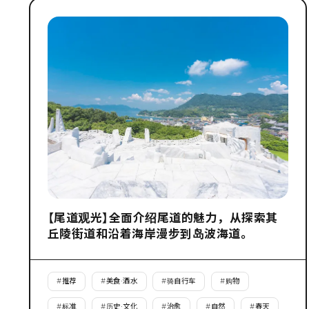
【尾道观光】全面介绍尾道的魅力，从探索其
丘陵街道和沿着海岸漫步到岛波海道。
#
推荐
#
美食·酒水
#
骑自行车
#
购物
#
标准
#
历史·文化
#
治愈
#
自然
#
春天