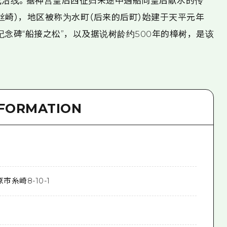
线沿线。据神宫皇后西征归来途中遇船向皇后献水的传
丝崎），地区被称为水町（后来的后町）始建于天平元年
的纪念碑“船接之松”，以及据说树龄约500年的樟树，是该
NFORMATION
市糸崎8-10-1