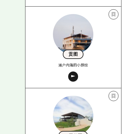
贡图
濑户内海的小旅馆