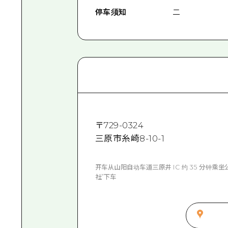
停车须知
二
〒
729-0324
三原市糸崎8-10-1
开车从山阳自动车道三原井 IC 约 35 分钟乘
社”下车