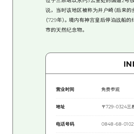
位于三原站以东约3公里处的国道2号
说，当时该地区被称为井户崎（后来的
（729年）。境内有神宫皇后停泊战船
市的天然纪念物。
I
营业时间
免费参观
地址
〒
729-0324
三原
电话号码
0848-68-0102