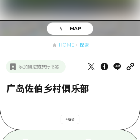
应时信息
广岛市内
安艺
骑自行车
安艺
答對了
有用的信息
购物
答对了
MAP
美北
运动
列表
HOME
美北
艺北
HOME
探索
夜晚生活
访问访问
艺北
宫岛周边
世界遗产
次要流量摘要
新闻
宫岛周边
添加到您的旅行书签
东山口
学习·体验
设施拥堵
东山口
爱媛
标准
广岛佐伯乡村俱乐部
超值的游览门票
短途旅行
岛根
历史·文化
行李寄存和运送服务
半天
治愈
广岛表情周游券
一日游
#
运动
自然
广岛免费无线上网
1晚2天
面向外国游客的街角旅游信息中心