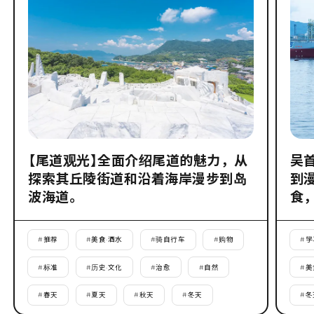
【尾道观光】全面介绍尾道的魅力，从
吴
探索其丘陵街道和沿着海岸漫步到岛
到
波海道。
食
#
推荐
#
美食·酒水
#
骑自行车
#
购物
#
学
#
标准
#
历史·文化
#
治愈
#
自然
#
美
#
春天
#
夏天
#
秋天
#
冬天
#
冬