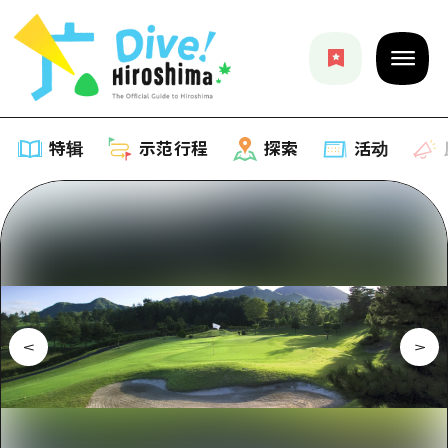
特辑
示范行程
探索
活动
特辑
列表
示范行程
推荐
列表
探索
艺术
Dive!Hiroshima官方向导
列表
活动·庙会
活动
广岛随意旅行
广岛市内
美食·酒水