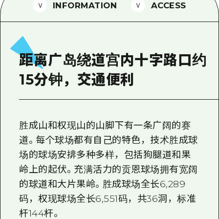
2晚3天
INFORMATION
ACCESS
志愿者指南
通过视频介绍广岛县的魅力！
常见问题解答
距离广岛绕道宫内十字路口约
照片下载
15分钟，交通便利
灾难发生期间的交通信息
广岛观光宣传册
胜成山和权现山的山脚下有一条广阔的赛
道。每个球场都有自己的特色，技术胜成球
场的球场安排多种多样，包括狗腿道和果
岭上的起伏。充满活力的贡恩球场拥有宽阔
的球道和大片果岭。胜成球场全长6,289
码，权现球场全长6,551码，共36洞，标准
杆144杆。