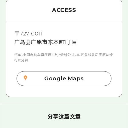
ACCESS
〒
727-0011
广岛县庄原市东本町1丁目
汽车：中国自动车道庄原IC约3分钟公共：JR艺备线备后庄原站步
行10分钟
Google Maps
分享这篇文章