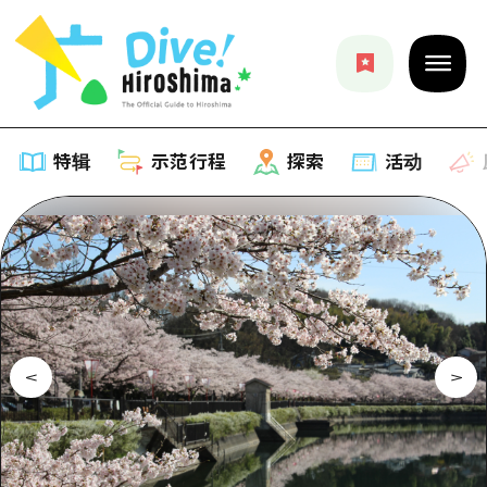
特辑
示范行程
探索
活动
特辑
列表
示范行程
推荐
列表
探索
艺术
Dive!Hiroshima官方向导
列表
活动·庙会
活动
广岛随意旅行
广岛市内
美食·酒水