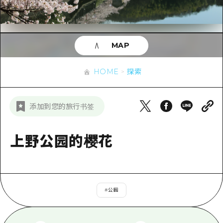
应时信息
广岛市内
安艺
骑自行车
安艺
答對了
有用的信息
购物
答对了
MAP
美北
运动
列表
HOME
美北
艺北
HOME
探索
夜晚生活
访问访问
艺北
宫岛周边
世界遗产
次要流量摘要
新闻
宫岛周边
添加到您的旅行书签
东山口
学习·体验
设施拥堵
东山口
爱媛
标准
上野公园的樱花
超值的游览门票
短途旅行
岛根
历史·文化
行李寄存和运送服务
半天
治愈
广岛表情周游券
一日游
#
公园
自然
广岛免费无线上网
1晚2天
面向外国游客的街角旅游信息中心