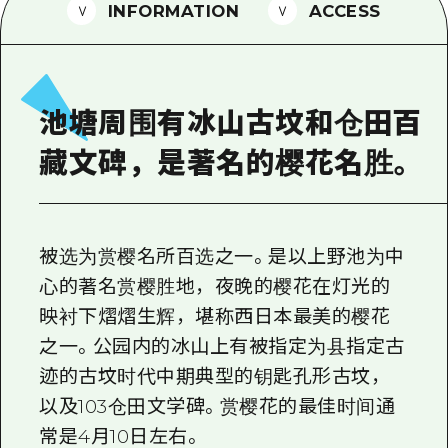
2晚3天
INFORMATION
ACCESS
志愿者指南
通过视频介绍广岛县的魅力！
常见问题解答
池塘周围有冰山古坟和仓田百
照片下载
藏文碑，是著名的樱花名胜。
灾难发生期间的交通信息
广岛观光宣传册
被选为赏樱名所百选之一。是以上野池为中
心的著名赏樱胜地，夜晚的樱花在灯光的
映衬下熠熠生辉，堪称西日本最美的樱花
之一。公园内的冰山上有被指定为县指定古
迹的古坟时代中期典型的钥匙孔形古坟，
以及103仓田文学碑。赏樱花的最佳时间通
常是4月10日左右。