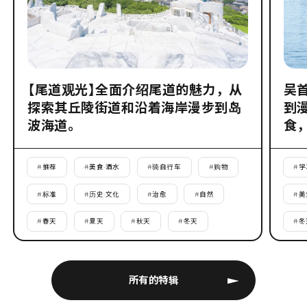
【尾道观光】全面介绍尾道的魅力，从
吴
探索其丘陵街道和沿着海岸漫步到岛
到
波海道。
食
#
推荐
#
美食·酒水
#
骑自行车
#
购物
#
学
#
标准
#
历史·文化
#
治愈
#
自然
#
美
#
春天
#
夏天
#
秋天
#
冬天
#
冬
所有的特辑