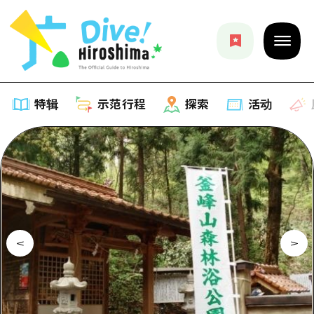
特辑
示范行程
探索
活动
特辑
列表
示范行程
推荐
列表
探索
艺术
Dive!Hiroshima官方向导
列表
活动·庙会
活动
广岛随意旅行
广岛市内
美食·酒水