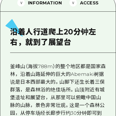
2晚3天
INFORMATION
ACCESS
志愿者指南
通过视频介绍广岛县的魅力！
常见问题解答
沿着人行道爬上20分钟左
照片下载
右，就到了展望台
灾难发生期间的交通信息
广岛观光宣传册
釜峰山（海拔788m）的整个地区都是国家森
林，沿着山路延伸的巨大的Abemaki树据
说是日本西部最大的。山脚下还生长着三俣
群落，是森林浴的绝佳场所。山顶附近有城
堡遗址和展望台，从那里可以俯瞰中国山
脉的山脉，景色非常壮观。这是一个森林公
园，从停车场经长廊步行约30分钟即可到