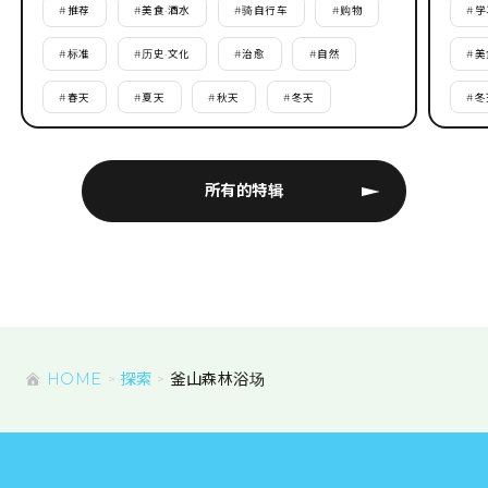
#
推荐
#
美食·酒水
#
骑自行车
#
购物
#
学
#
标准
#
历史·文化
#
治愈
#
自然
#
美
#
春天
#
夏天
#
秋天
#
冬天
#
冬
所有的特辑
HOME
探索
釜山森林浴场