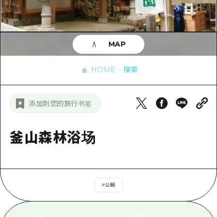
应时信息
广岛市内
安艺
骑自行车
安艺
答對了
有用的信息
购物
答对了
MAP
美北
运动
列表
HOME
美北
艺北
HOME
探索
夜晚生活
访问访问
艺北
宫岛周边
世界遗产
次要流量摘要
新闻
宫岛周边
添加到您的旅行书签
东山口
学习·体验
设施拥堵
东山口
爱媛
标准
釜山森林浴场
超值的游览门票
短途旅行
岛根
历史·文化
行李寄存和运送服务
半天
治愈
广岛表情周游券
一日游
#
公园
自然
广岛免费无线上网
1晚2天
面向外国游客的街角旅游信息中心