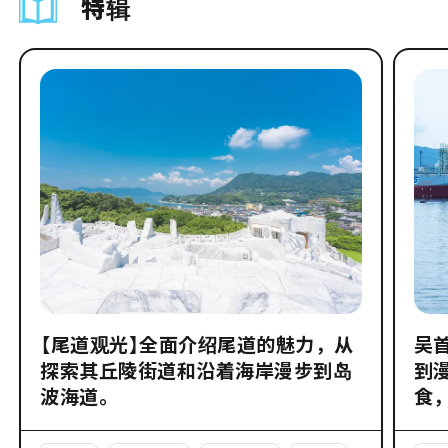
特辑
【尾道观光】全面介绍尾道的魅力，从
吴
探索其丘陵街道和沿着海岸漫步到岛
到
波海道。
食