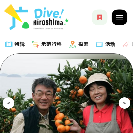
特辑
示范行程
探索
活动
特辑
列表
示范行程
推荐
列表
探索
艺术
Dive!Hiroshima官方向导
列表
活动·庙会
活动
广岛随意旅行
广岛市内
美食·酒水