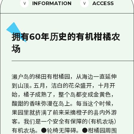
2晚3天
INFORMATION
ACCESS
志愿者指南
通过视频介绍广岛县的魅力！
常见问题解答
拥有60年历史的有机柑橘农
照片下载
场
灾难发生期间的交通信息
广岛观光宣传册
濑户岛的梯田有柑橘园，从海边一直延伸
到山顶。五月，洁白的花朵盛开，十月开
始，橘子成熟了，整个岛都变成金黄色，
酸甜的香味弥漫在岛上。 每当这个时候，
果园里就挤满了前来采摘橙子的县内外游
客。 我们是一个安全有保障的（有机农场）
有机农场。 ●轮椅无障碍。 ●柑橘园周围