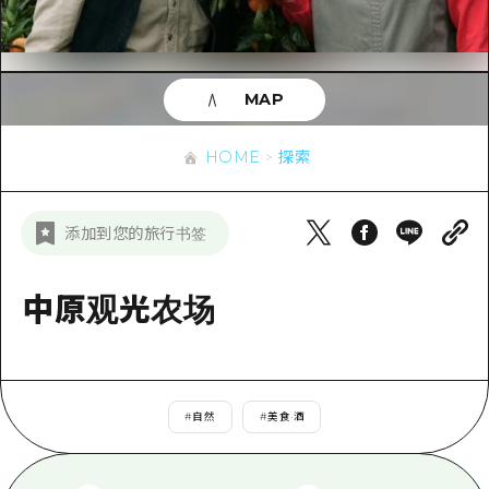
应时信息
广岛市内
安艺
骑自行车
安艺
答對了
有用的信息
购物
答对了
MAP
美北
运动
列表
HOME
美北
艺北
HOME
探索
夜晚生活
访问访问
艺北
宫岛周边
世界遗产
次要流量摘要
新闻
宫岛周边
添加到您的旅行书签
东山口
学习·体验
设施拥堵
东山口
爱媛
标准
中原观光农场
超值的游览门票
短途旅行
岛根
历史·文化
行李寄存和运送服务
半天
治愈
广岛表情周游券
一日游
#
自然
#
美食·酒
自然
广岛免费无线上网
1晚2天
面向外国游客的街角旅游信息中心