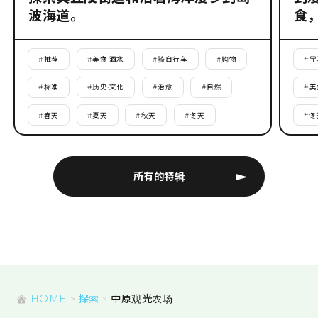
波海道。
食
#
推荐
#
美食·酒水
#
骑自行车
#
购物
#
学
#
标准
#
历史·文化
#
治愈
#
自然
#
美
#
春天
#
夏天
#
秋天
#
冬天
#
冬
所有的特辑
HOME
探索
中原观光农场