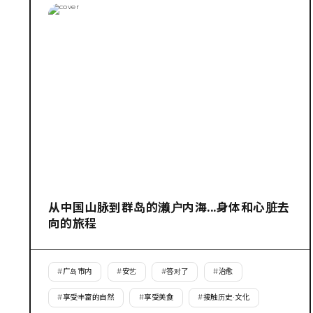
从中国山脉到群岛的濑户内海...身体和心脏去
向的旅程
#
广岛市内
#
安艺
#
答对了
#
治愈
#
享受丰富的自然
#
享受美食
#
接触历史·文化