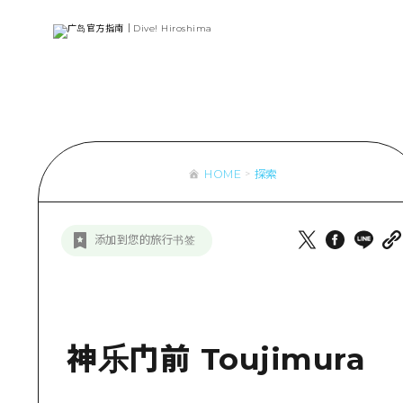
列表
访问访问
次要流量摘
设施拥堵
超值的游览
HOME
探索
列
行李寄存和
推
添加到您的旅行书签
艺
活
美
神乐门前 Toujimura