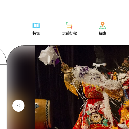
列表
列表
广岛表情周游券
骑自行车
学习·体验
广岛市内
列表
常见问题解
短途旅行
推荐
Dive!Hiroshima官方向导
广岛免费无线上网
购物
标准
安艺
广岛市内
照片下载
半天
特辑
示范行程
探索
要
艺术
广岛随意旅行
面向外国游客的街角旅游信息中心
运动
历史·文化
答对了
安艺
灾难发生期
一日游
特辑
示范行程
探索
活动·庙会
志愿者指南
夜晚生活
治愈
美北
答對了
广岛观光宣
1晚2天
门票
美食·酒水
通过视频介绍广岛县的魅力！
世界遗产
自然
艺北
美北
2晚3天
表
列表
骑自行车
列表
学习·体验
广岛市内
列表
广岛表情周游
短途旅
运送服务
宫岛周边
艺北
荐
Dive!Hiroshima官方向导
购物
访问访问
标准
安艺
广岛市内
广岛免费无线
半天
东山口
宫岛周边
术
广岛随意旅行
运动
次要流量摘要
历史·文化
答对了
安艺
面向外国游客
一日游
东山口
动·庙会
夜晚生活
设施拥堵
治愈
美北
答對了
志愿者指南
1晚2天
爱媛
食·酒水
世界遗产
超值的游览门票
自然
艺北
美北
通过视频介绍
2晚3天
岛根
行李寄存和运送服务
宫岛周边
艺北
东山口
宫岛周边
东山口