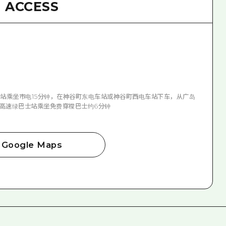
ACCESS
岛站乘坐市电15分钟，在神谷町东电车站或神谷町西电车站下车，从广岛
从高速绿巴士站乘坐免费穿梭巴士约6分钟
Google Maps