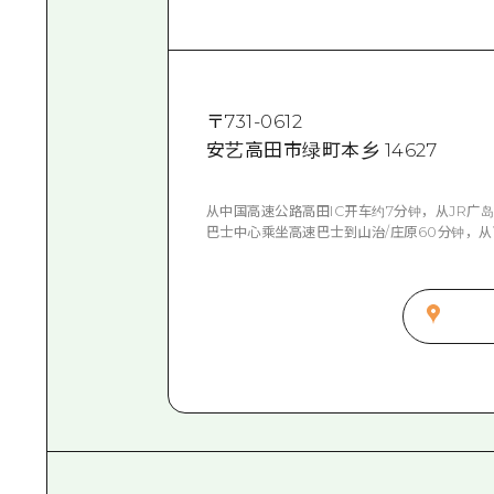
〒
731-0612
安艺高田市绿町本乡 14627
从中国高速公路高田IC开车约7分钟，从JR广
巴士中心乘坐高速巴士到山治/庄原60分钟，