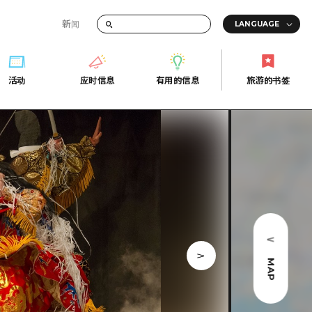
新闻
答
活动
应时信息
有用的信息
旅游的书签
间的交通信息
活动
应时信息
有用的信息
旅游的书签
传册
券
行
常见问题解答
上网
照片下载
的街角旅游信息中心
灾难发生期间的交通信息
广岛观光宣传册
广岛县的魅力！
MAP