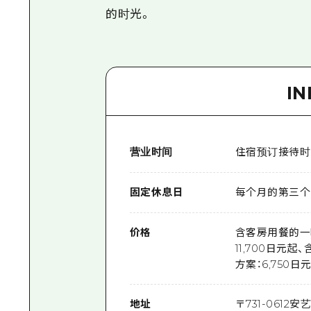
的时光。
I
营业时间
住宿预订接待时间/
固定休息日
每个月的第三个
价格
含客房用餐的一晚
11,700日元
方案：6,750日
地址
〒
731-0612
安艺