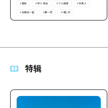
#
逛街
#
学习·体验
#
个人旅游
#
带家人
#
与朋友一起
#
第一次
#
1晚2天
特辑