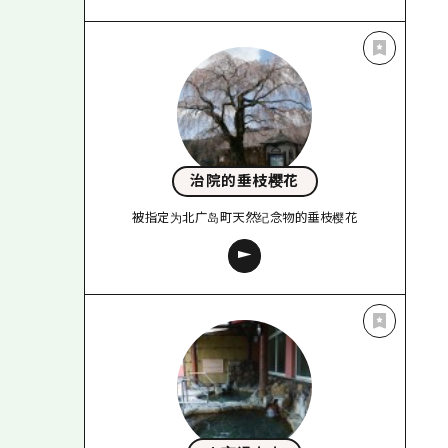
治院的垂枝樱花
被指定为北广岛町天然纪念物的垂枝樱花