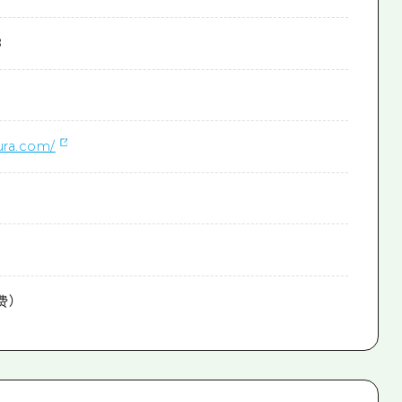
8
8
ura.com/
费）