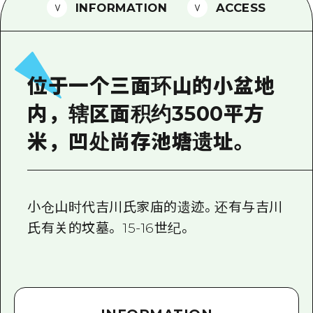
2晚3天
INFORMATION
ACCESS
志愿者指南
通过视频介绍广岛县的魅力！
常见问题解答
位于一个三面环山的小盆地
照片下载
内，辖区面积约3500平方
灾难发生期间的交通信息
米，凹处尚存池塘遗址。
广岛观光宣传册
小仓山时代吉川氏家庙的遗迹。还有与吉川
氏有关的坟墓。 15-16世纪。