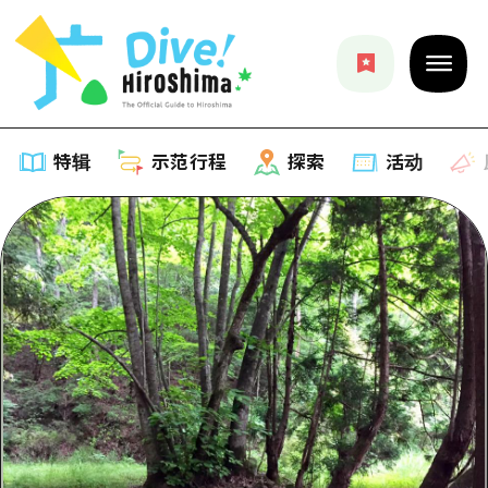
特辑
示范行程
探索
活动
特辑
列表
示范行程
推荐
列表
探索
艺术
Dive!Hiroshima官方向导
列表
活动·庙会
活动
广岛随意旅行
广岛市内
美食·酒水