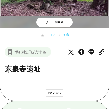
应时信息
广岛市内
安艺
骑自行车
安艺
答對了
有用的信息
购物
答对了
MAP
美北
运动
列表
HOME
美北
艺北
HOME
探索
夜晚生活
访问访问
艺北
宫岛周边
世界遗产
次要流量摘要
新闻
宫岛周边
添加到您的旅行书签
东山口
学习·体验
设施拥堵
东山口
爱媛
标准
东泉寺遗址
超值的游览门票
短途旅行
岛根
历史·文化
行李寄存和运送服务
半天
治愈
广岛表情周游券
一日游
#
历史·文化
自然
广岛免费无线上网
1晚2天
面向外国游客的街角旅游信息中心