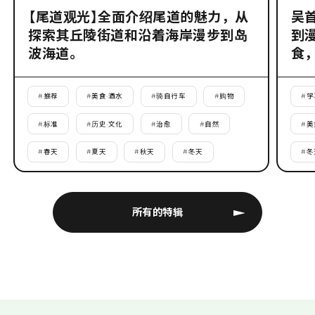
【尾道观光】全面介绍尾道的魅力，从
吴
探索其丘陵街道和沿着海岸漫步到岛
到
波海道。
食
#
推荐
#
美食·酒水
#
骑自行车
#
购物
#
学
#
标准
#
历史·文化
#
治愈
#
自然
#
美
#
春天
#
夏天
#
秋天
#
冬天
#
冬
所有的特辑