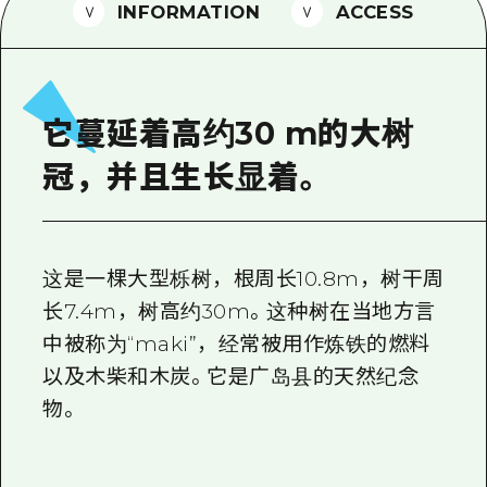
2晚3天
INFORMATION
ACCESS
志愿者指南
通过视频介绍广岛县的魅力！
常见问题解答
它蔓延着高约30 m的大树
照片下载
冠，并且生长显着。
灾难发生期间的交通信息
广岛观光宣传册
这是一棵大型栎树，根周长10.8m，树干周
长7.4m，树高约30m。这种树在当地方言
中被称为“maki”，经常被用作炼铁的燃料
以及木柴和木炭。它是广岛县的天然纪念
物。