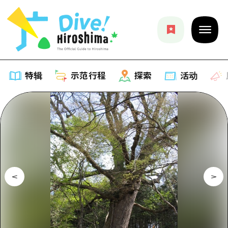
特辑
示范行程
探索
活动
特辑
列表
示范行程
推荐
列表
探索
艺术
Dive!Hiroshima官方向导
列表
活动·庙会
活动
广岛随意旅行
广岛市内
美食·酒水