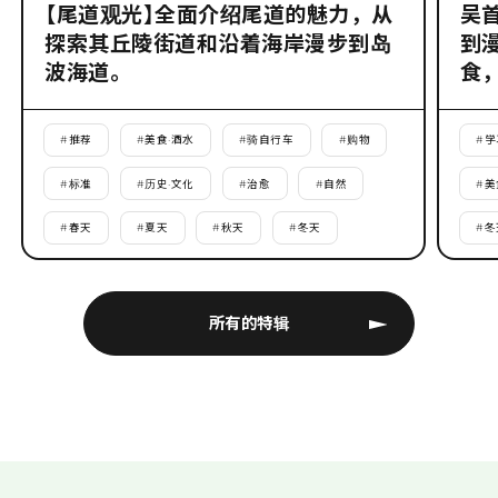
【尾道观光】全面介绍尾道的魅力，从
吴
探索其丘陵街道和沿着海岸漫步到岛
到
波海道。
食
#
推荐
#
美食·酒水
#
骑自行车
#
购物
#
学
#
标准
#
历史·文化
#
治愈
#
自然
#
美
#
春天
#
夏天
#
秋天
#
冬天
#
冬
所有的特辑