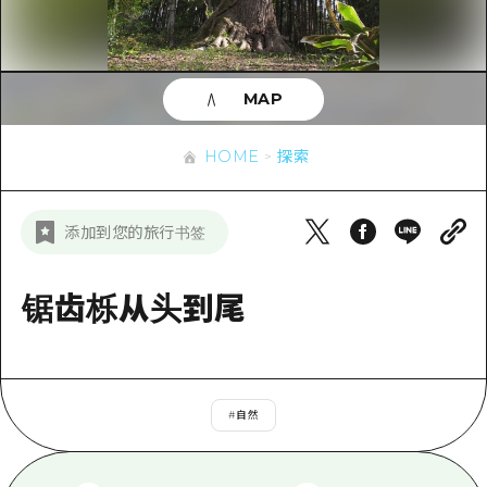
应时信息
广岛市内
安艺
骑自行车
安艺
答對了
有用的信息
购物
答对了
MAP
美北
运动
列表
HOME
美北
艺北
HOME
探索
夜晚生活
访问访问
艺北
宫岛周边
世界遗产
次要流量摘要
新闻
宫岛周边
添加到您的旅行书签
东山口
学习·体验
设施拥堵
东山口
爱媛
标准
锯齿栎从头到尾
超值的游览门票
短途旅行
岛根
历史·文化
行李寄存和运送服务
半天
治愈
广岛表情周游券
一日游
#
自然
自然
广岛免费无线上网
1晚2天
面向外国游客的街角旅游信息中心