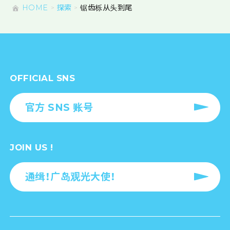
HOME
探索
锯齿栎从头到尾
OFFICIAL SNS
官方 SNS 账号
JOIN US !
通缉！广岛观光大使！