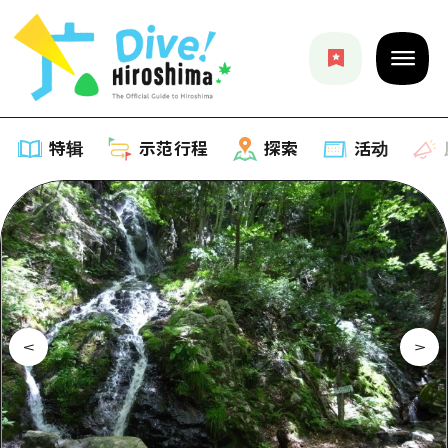
特辑
示范行程
探索
活动
特辑
列表
示范行程
推荐
列表
探索
艺术
Dive!Hiroshima官方向导
列表
活动·庙会
活动
广岛随意旅行
广岛市内
美食·酒水