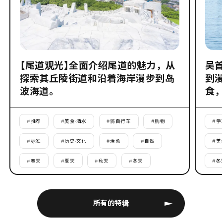
【尾道观光】全面介绍尾道的魅力，从
吴
探索其丘陵街道和沿着海岸漫步到岛
到
波海道。
食
#
推荐
#
美食·酒水
#
骑自行车
#
购物
#
学
#
标准
#
历史·文化
#
治愈
#
自然
#
美
#
春天
#
夏天
#
秋天
#
冬天
#
冬
所有的特辑