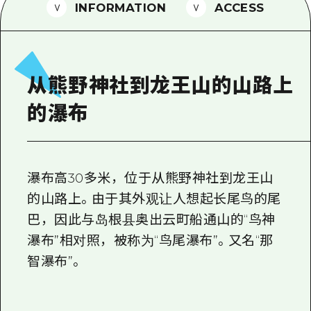
2晚3天
INFORMATION
ACCESS
志愿者指南
通过视频介绍广岛县的魅力！
常见问题解答
从熊野神社到龙王山的山路上
照片下载
的瀑布
灾难发生期间的交通信息
广岛观光宣传册
瀑布高30多米，位于从熊野神社到龙王山
的山路上。由于其外观让人想起长尾鸟的尾
巴，因此与岛根县奥出云町船通山的“鸟神
瀑布”相对照，被称为“鸟尾瀑布”。又名“那
智瀑布”。