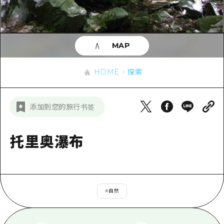
应时信息
广岛市内
安艺
骑自行车
安艺
答對了
有用的信息
购物
答对了
MAP
美北
运动
列表
HOME
美北
艺北
HOME
探索
夜晚生活
访问访问
艺北
宫岛周边
世界遗产
次要流量摘要
新闻
宫岛周边
添加到您的旅行书签
东山口
学习·体验
设施拥堵
东山口
爱媛
标准
托里奥瀑布
超值的游览门票
短途旅行
岛根
历史·文化
行李寄存和运送服务
半天
治愈
广岛表情周游券
一日游
#
自然
自然
广岛免费无线上网
1晚2天
面向外国游客的街角旅游信息中心