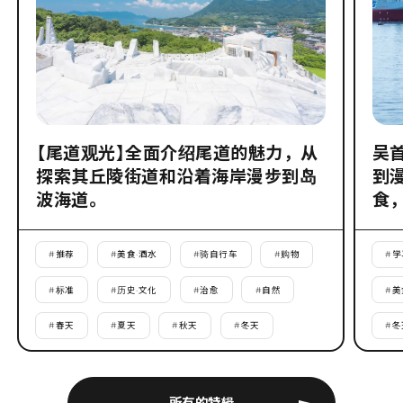
【尾道观光】全面介绍尾道的魅力，从
吴
探索其丘陵街道和沿着海岸漫步到岛
到
波海道。
食
#
推荐
#
美食·酒水
#
骑自行车
#
购物
#
学
#
标准
#
历史·文化
#
治愈
#
自然
#
美
#
春天
#
夏天
#
秋天
#
冬天
#
冬