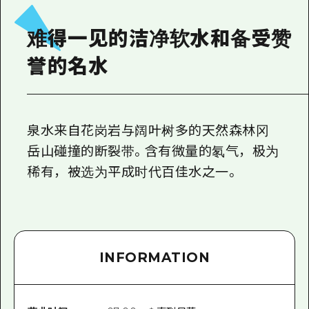
2晚3天
志愿者指南
难得一见的洁净软水和备受赞
通过视频介绍广岛县的魅力！
誉的名水
常见问题解答
照片下载
泉水来自花岗岩与阔叶树多的天然森林冈
灾难发生期间的交通信息
岳山碰撞的断裂带。含有微量的氡气，极为
广岛观光宣传册
稀有，被选为平成时代百佳水之一。
INFORMATION