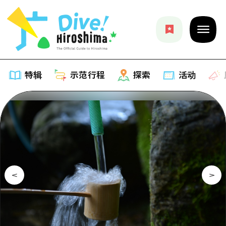
特辑
示范行程
探索
活动
特辑
列表
示范行程
推荐
列表
探索
艺术
Dive!Hiroshima官方向导
列表
活动·庙会
活动
广岛随意旅行
广岛市内
美食·酒水