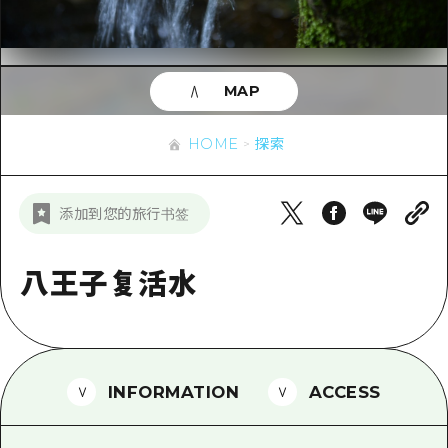
应时信息
广岛市内
安艺
骑自行车
安艺
答對了
有用的信息
购物
答对了
MAP
美北
运动
列表
HOME
美北
艺北
HOME
探索
夜晚生活
访问访问
艺北
宫岛周边
世界遗产
次要流量摘要
新闻
宫岛周边
添加到您的旅行书签
东山口
学习·体验
设施拥堵
东山口
爱媛
标准
八王子复活水
超值的游览门票
短途旅行
岛根
历史·文化
行李寄存和运送服务
半天
治愈
广岛表情周游券
一日游
INFORMATION
ACCESS
自然
广岛免费无线上网
1晚2天
面向外国游客的街角旅游信息中心