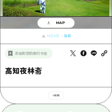
应时信息
广岛市内
安艺
骑自行车
安艺
答對了
有用的信息
购物
答对了
MAP
美北
运动
列表
HOME
美北
艺北
HOME
探索
夜晚生活
访问访问
艺北
宫岛周边
世界遗产
次要流量摘要
新闻
宫岛周边
添加到您的旅行书签
东山口
学习·体验
设施拥堵
东山口
爱媛
标准
高知夜林斋
超值的游览门票
短途旅行
岛根
历史·文化
行李寄存和运送服务
半天
治愈
广岛表情周游券
一日游
#
购物
自然
广岛免费无线上网
1晚2天
面向外国游客的街角旅游信息中心