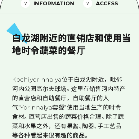
2晚3天
INFORMATION
ACCESS
志愿者指南
通过视频介绍广岛县的魅力！
常见问题解答
白龙湖附近的直销店和使用当
照片下载
地时令蔬菜的餐厅
灾难发生期间的交通信息
广岛观光宣传册
Kochiyorinnaiya位于白龙湖附近，毗邻
河内公园高尔夫球场。这里有销售河内特产
的直营店和自助餐厅，自助餐厅的人
气“Yorinnaiya套餐”使用当地生产的时令
食材。直营店出售的蔬菜价格合理。除了蔬
菜和水果之外，还有果酱、陶器、手工艺品
等各种看起来很有趣的商品。