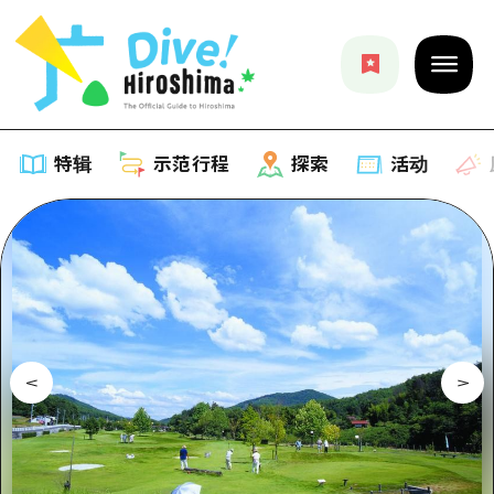
特辑
示范行程
探索
活动
特辑
列表
示范行程
推荐
列表
探索
艺术
Dive!Hiroshima官方向导
列表
活动·庙会
活动
广岛随意旅行
广岛市内
美食·酒水