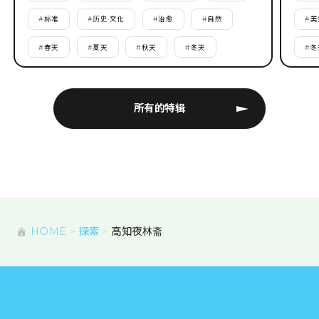
#
标准
#
历史·文化
#
治愈
#
自然
#
美
#
春天
#
夏天
#
秋天
#
冬天
#
冬
所有的特辑
HOME
探索
高知夜林斋