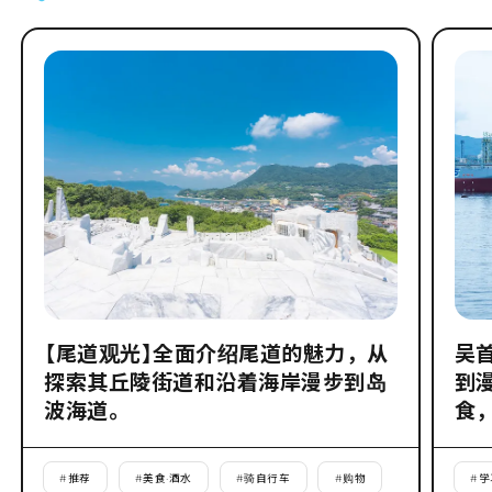
【尾道观光】全面介绍尾道的魅力，从
吴
探索其丘陵街道和沿着海岸漫步到岛
到
波海道。
食
#
推荐
#
美食·酒水
#
骑自行车
#
购物
#
学