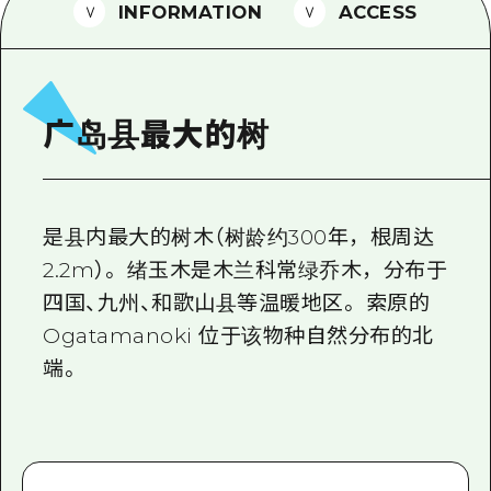
2晚3天
INFORMATION
ACCESS
志愿者指南
通过视频介绍广岛县的魅力！
常见问题解答
广岛县最大的树
照片下载
灾难发生期间的交通信息
是县内最大的树木（树龄约300年，根周达
广岛观光宣传册
2.2m）。 绪玉木是木兰科常绿乔木，分布于
四国、九州、和歌山县等温暖地区。 索原的
Ogatamanoki 位于该物种自然分布的北
端。