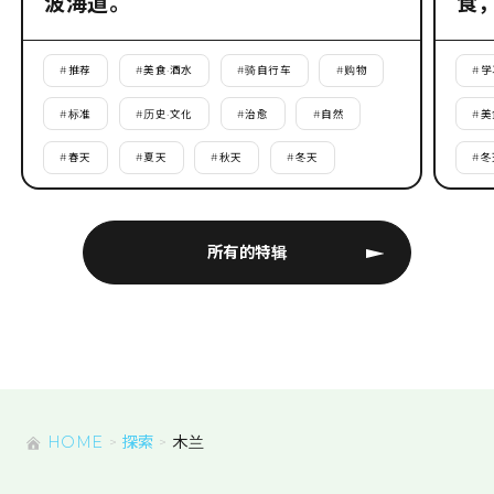
波海道。
食
#
推荐
#
美食·酒水
#
骑自行车
#
购物
#
学
#
标准
#
历史·文化
#
治愈
#
自然
#
美
#
春天
#
夏天
#
秋天
#
冬天
#
冬
所有的特辑
HOME
探索
木兰