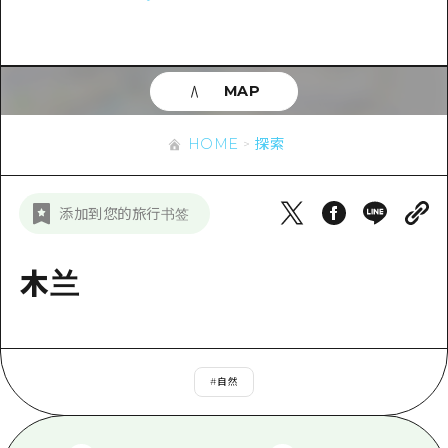
应时信息
广岛市内
安艺
骑自行车
安艺
答對了
有用的信息
购物
答对了
MAP
美北
运动
列表
HOME
美北
艺北
HOME
探索
夜晚生活
访问访问
艺北
宫岛周边
世界遗产
次要流量摘要
新闻
宫岛周边
添加到您的旅行书签
东山口
学习·体验
设施拥堵
东山口
爱媛
标准
木兰
超值的游览门票
短途旅行
岛根
历史·文化
行李寄存和运送服务
半天
治愈
广岛表情周游券
一日游
#
自然
自然
广岛免费无线上网
1晚2天
面向外国游客的街角旅游信息中心