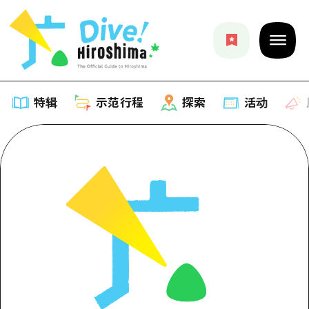
特辑
示范行程
探索
活动
特辑
列表
示范行程
推荐
列表
探索
艺术
Dive!Hiroshima官方向导
列表
活动·庙会
活动
广岛随意旅行
广岛市内
美食·酒水