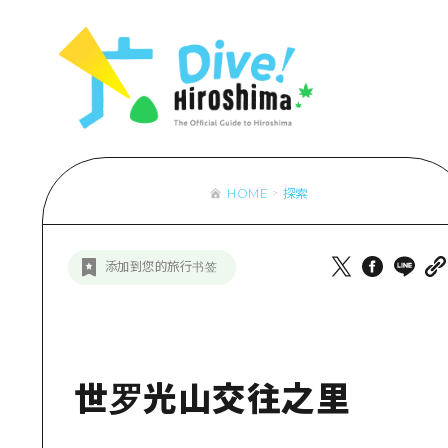
列表
访问访问
次要流量摘
设施拥堵
超值的游览
HOME
探索
列
行李寄存和
推
添加到您的旅行书签
艺
活
美
世罗光山交往之里