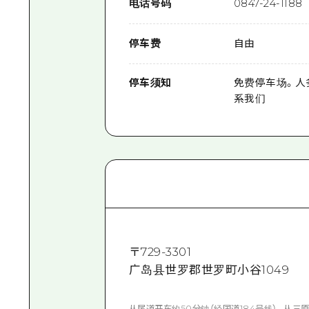
电话号码
0847-24-1188
停车费
自由
停车须知
免费停车场。人
系我们
〒
729-3301
广岛县世罗郡世罗町小谷1049
从尾道开车约50分钟（经国道184号线）。从三原