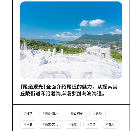
【尾道观光】全面介绍尾道的魅力，从探索其
丘陵街道和沿着海岸漫步到岛波海道。
#
推荐
#
美食·酒水
#
骑自行车
#
购物
#
标准
#
历史·文化
#
治愈
#
自然
#
春天