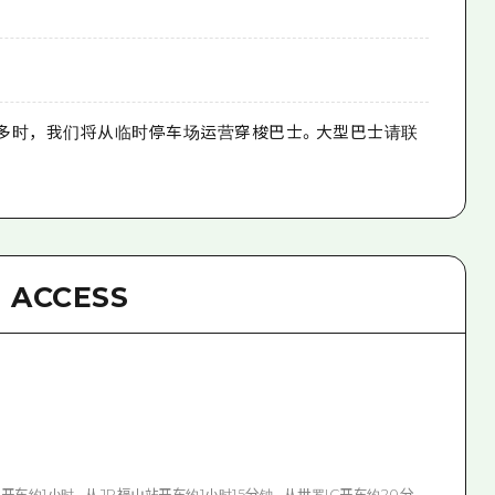
多时，我们将从临时停车场运营穿梭巴士。大型巴士请联
ACCESS
开车约1小时。从JR福山站开车约1小时15分钟。从世罗IC开车约20分