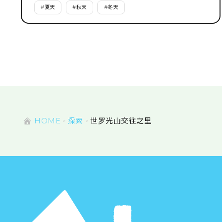
#
夏天
#
秋天
#
冬天
HOME
探索
世罗光山交往之里