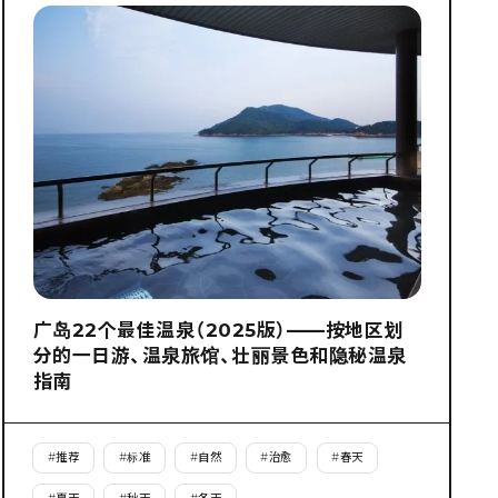
广岛22个最佳温泉（2025版）——按地区划
分的一日游、温泉旅馆、壮丽景色和隐秘温泉
指南
#
推荐
#
标准
#
自然
#
治愈
#
春天