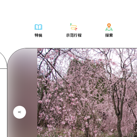
列表
列表
广岛表情周游券
骑自行车
学习·体验
广岛市内
列表
常见问题解
短途旅行
推荐
Dive!Hiroshima官方向导
广岛免费无线上网
购物
标准
安艺
广岛市内
照片下载
半天
特辑
示范行程
探索
要
艺术
广岛随意旅行
面向外国游客的街角旅游信息中心
运动
历史·文化
答对了
安艺
灾难发生期
一日游
特辑
示范行程
探索
活动·庙会
志愿者指南
夜晚生活
治愈
美北
答對了
广岛观光宣
1晚2天
门票
美食·酒水
通过视频介绍广岛县的魅力！
世界遗产
自然
艺北
美北
2晚3天
表
列表
骑自行车
列表
学习·体验
广岛市内
列表
广岛表情周游
短途旅
运送服务
宫岛周边
艺北
荐
Dive!Hiroshima官方向导
购物
访问访问
标准
安艺
广岛市内
广岛免费无线
半天
东山口
宫岛周边
术
广岛随意旅行
运动
次要流量摘要
历史·文化
答对了
安艺
面向外国游客
一日游
东山口
动·庙会
夜晚生活
设施拥堵
治愈
美北
答對了
志愿者指南
1晚2天
爱媛
食·酒水
世界遗产
超值的游览门票
自然
艺北
美北
通过视频介绍
2晚3天
岛根
行李寄存和运送服务
宫岛周边
艺北
东山口
宫岛周边
东山口