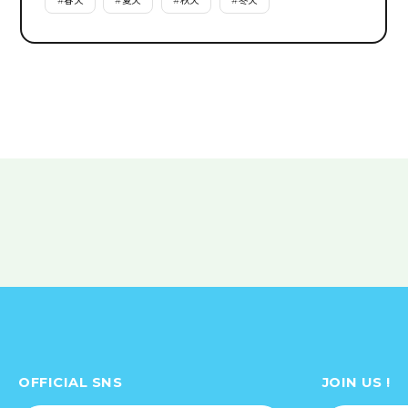
#
春天
#
夏天
#
秋天
#
冬天
OFFICIAL SNS
JOIN US !