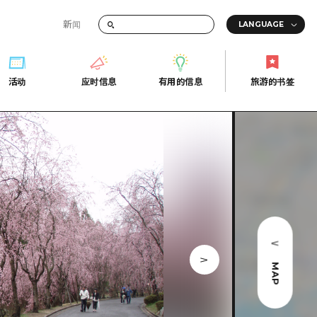
新闻
答
活动
应时信息
有用的信息
旅游的书签
间的交通信息
活动
应时信息
有用的信息
旅游的书签
传册
券
行
常见问题解答
上网
照片下载
的街角旅游信息中心
灾难发生期间的交通信息
广岛观光宣传册
广岛县的魅力！
MAP