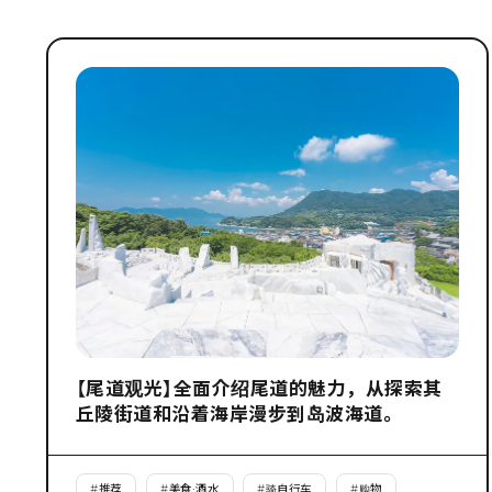
【尾道观光】全面介绍尾道的魅力，从探索其
丘陵街道和沿着海岸漫步到岛波海道。
#
推荐
#
美食·酒水
#
骑自行车
#
购物