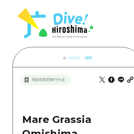
列表
访问访问
次要流量摘
设施拥堵
超值的游览
HOME
探索
列
行李寄存和
推
添加到您的旅行书签
艺
活
美
Mare Grassia
Omishima