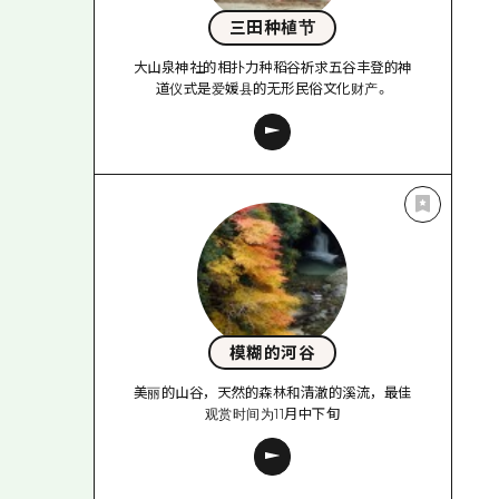
三田种植节
大山泉神社的相扑力种稻谷祈求五谷丰登的神
道仪式是爱媛县的无形民俗文化财产。
模糊的河谷
美丽的山谷，天然的森林和清澈的溪流，最佳
观赏时间为11月中下旬