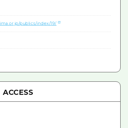
hima.or.jp/publics/index/19/
ACCESS