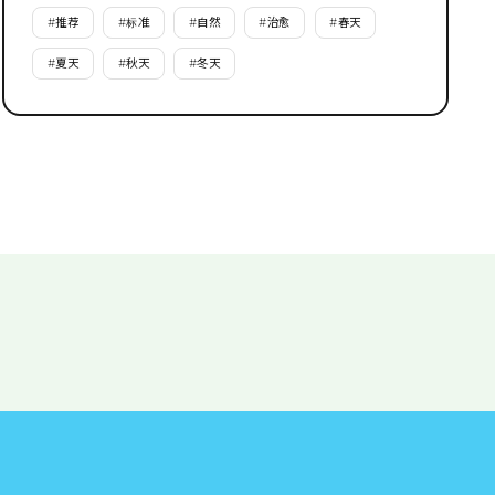
#
推荐
#
标准
#
自然
#
治愈
#
春天
#
夏天
#
秋天
#
冬天