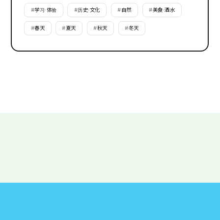
#
学习·体验
#
历史·文化
#
自然
#
美食·酒水
#
春天
#
夏天
#
秋天
#
冬天