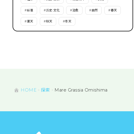
#
标准
#
历史·文化
#
治愈
#
自然
#
春天
#
夏天
#
秋天
#
冬天
HOME
探索
Mare Grassia Omishima