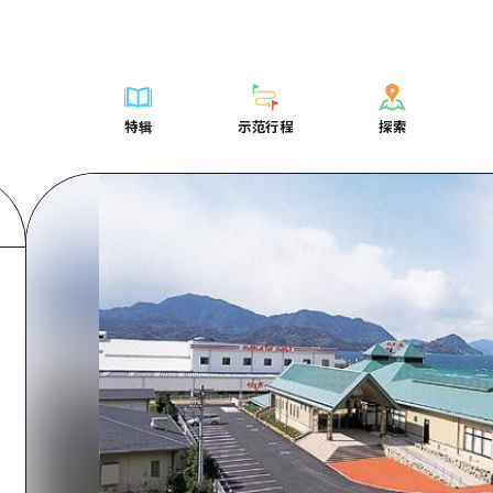
列表
列表
广岛表情周游券
骑自行车
学习·体验
广岛市内
列表
常见问题解
短途旅行
推荐
Dive!Hiroshima官方向导
广岛免费无线上网
购物
标准
安艺
广岛市内
照片下载
半天
特辑
示范行程
探索
要
艺术
广岛随意旅行
面向外国游客的街角旅游信息中心
运动
历史·文化
答对了
安艺
灾难发生期
一日游
特辑
示范行程
探索
活动·庙会
志愿者指南
夜晚生活
治愈
美北
答對了
广岛观光宣
1晚2天
门票
美食·酒水
通过视频介绍广岛县的魅力！
世界遗产
自然
艺北
美北
2晚3天
表
列表
骑自行车
列表
学习·体验
广岛市内
列表
广岛表情周游
短途旅
运送服务
宫岛周边
艺北
荐
Dive!Hiroshima官方向导
购物
访问访问
标准
安艺
广岛市内
广岛免费无线
半天
东山口
宫岛周边
术
广岛随意旅行
运动
次要流量摘要
历史·文化
答对了
安艺
面向外国游客
一日游
东山口
动·庙会
夜晚生活
设施拥堵
治愈
美北
答對了
志愿者指南
1晚2天
爱媛
食·酒水
世界遗产
超值的游览门票
自然
艺北
美北
通过视频介绍
2晚3天
岛根
行李寄存和运送服务
宫岛周边
艺北
东山口
宫岛周边
东山口