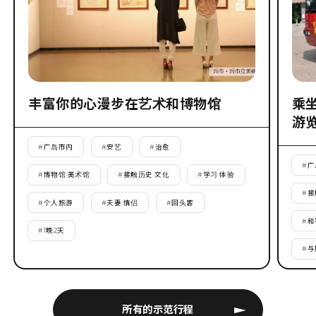
丰富你的心漫步在艺术和博物馆
乘坐
游
#
广岛市内
#
安艺
#
治愈
#
广
#
博物馆·美术馆
#
接触历史·文化
#
学习·体验
#
接
#
个人旅游
#
夫妻·情侣
#
回头客
#
和
#
1晚2天
#
与
所有的示范行程