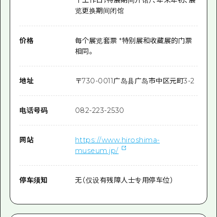
个工作日；特展期间开馆）、年末年初、展
览更换期间闭馆
价格
每个展览套票 *特别展和收藏展的门票
相同。
地址
〒
730-0011
广岛县广岛市中区元町3-2
电话号码
082-223-2530
网站
https://www.hiroshima-
museum.jp/
停车须知
无（仅设有残障人士专用停车位）