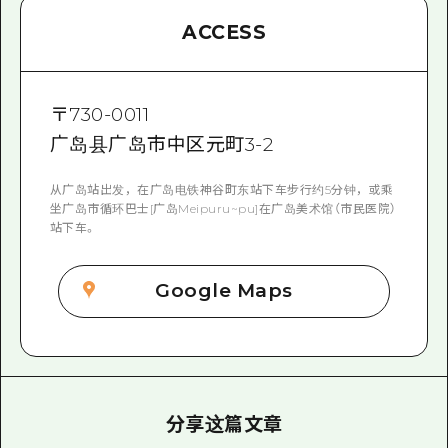
ACCESS
〒
730-0011
广岛县广岛市中区元町3-2
从广岛站出发，在广岛电铁神谷町东站下车步行约5分钟，或乘
坐广岛市循环巴士[广岛Meipuru~pu]在广岛美术馆（市民医院）
站下车。
Google Maps
分享这篇文章