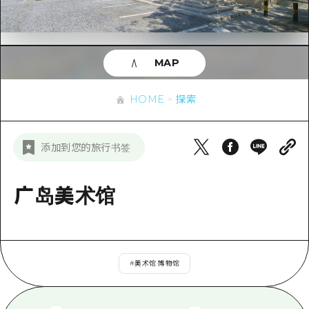
应时信息
广岛市内
安艺
骑自行车
安艺
答對了
有用的信息
购物
答对了
MAP
美北
运动
列表
HOME
美北
艺北
HOME
探索
夜晚生活
访问访问
艺北
宫岛周边
世界遗产
次要流量摘要
新闻
宫岛周边
添加到您的旅行书签
东山口
学习·体验
设施拥堵
东山口
爱媛
标准
广岛美术馆
超值的游览门票
短途旅行
岛根
历史·文化
行李寄存和运送服务
半天
治愈
广岛表情周游券
一日游
#
美术馆·博物馆
自然
广岛免费无线上网
1晚2天
面向外国游客的街角旅游信息中心