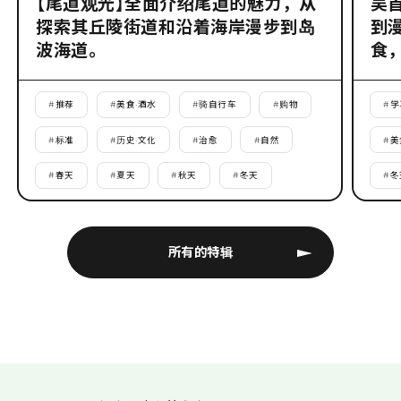
【尾道观光】全面介绍尾道的魅力，从
吴
探索其丘陵街道和沿着海岸漫步到岛
到
波海道。
食
#
推荐
#
美食·酒水
#
骑自行车
#
购物
#
学
#
标准
#
历史·文化
#
治愈
#
自然
#
美
#
春天
#
夏天
#
秋天
#
冬天
#
冬
所有的特辑