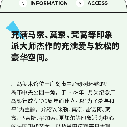
2晚3天
INFORMATION
ACCESS
志愿者指南
通过视频介绍广岛县的魅力！
常见问题解答
充满马奈、莫奈、梵高等印象
照片下载
派大师杰作的充满爱与放松的
灾难发生期间的交通信息
豪华空间。
广岛观光宣传册
广岛美术馆位于广岛市中心绿树环绕的广
岛市中央公园一角，于1978年11月为纪念广
岛银行成立100周年而建立。以“为了爱与和
平”为主题，介绍以米勒、莫奈、雷诺阿、梵
高、马蒂斯、毕加索、夏加尔等印象派为中心
的法国现代艺术，以及黑田精辉等日本现