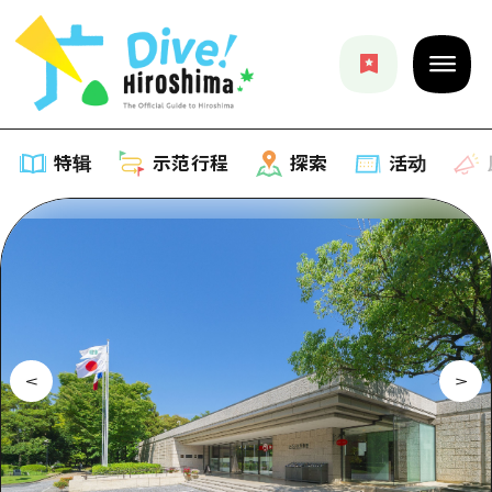
特辑
示范行程
探索
活动
特辑
列表
示范行程
推荐
列表
探索
艺术
Dive!Hiroshima官方向导
列表
活动·庙会
活动
广岛随意旅行
广岛市内
美食·酒水