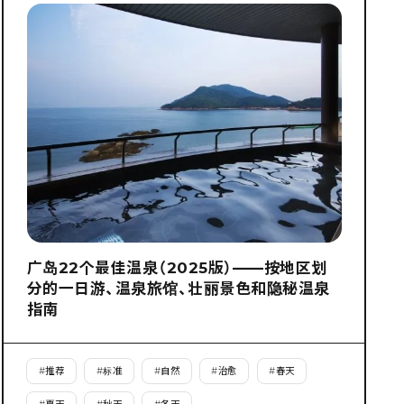
广岛22个最佳温泉（2025版）——按地区划
分的一日游、温泉旅馆、壮丽景色和隐秘温泉
指南
#
推荐
#
标准
#
自然
#
治愈
#
春天