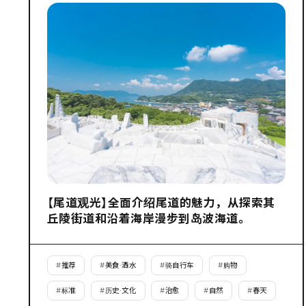
【尾道观光】全面介绍尾道的魅力，从探索其
丘陵街道和沿着海岸漫步到岛波海道。
#
推荐
#
美食·酒水
#
骑自行车
#
购物
#
标准
#
历史·文化
#
治愈
#
自然
#
春天