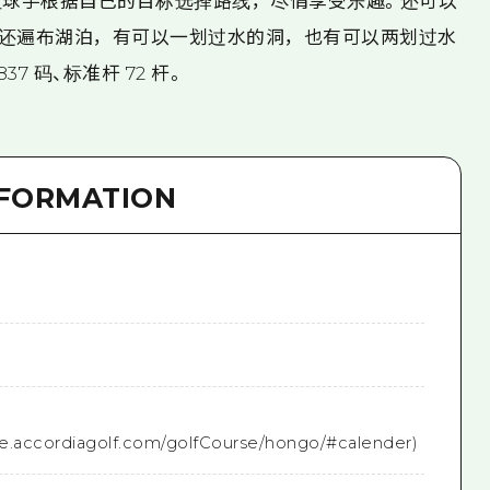
让球手根据自己的目标选择路线，尽情享受乐趣。还可以
还遍布湖泊，有可以一划过水的洞，也有可以两划过水
37 码、标准杆 72 杆。
NFORMATION
rve.accordiagolf.com/golfCourse/hongo/#calender)