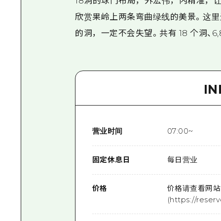
18洞的球门布局，外宏伟，内精准，
欣赏果岭上两条弯曲绿线的美景。这里
的洞，一定不会失望。共有 18 个洞、6,8
I
营业时间
07:00~
固定休息日
每日营业
价格
价格请查看网站
(https://rese