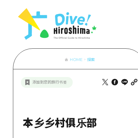
列表
访问访问
次要流量摘
设施拥堵
超值的游览
HOME
探索
列
行李寄存和
推
添加到您的旅行书签
艺
活
美
本乡乡村俱乐部