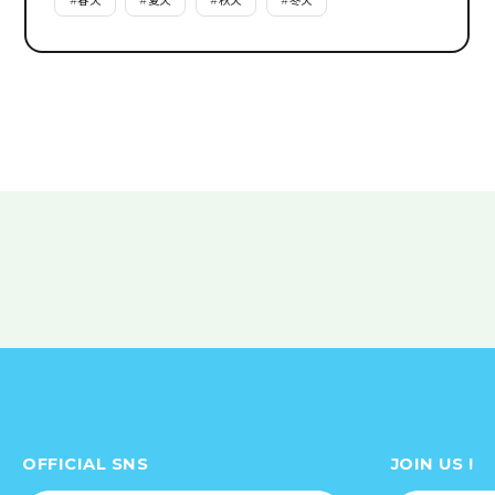
#
春天
#
夏天
#
秋天
#
冬天
OFFICIAL SNS
JOIN US !