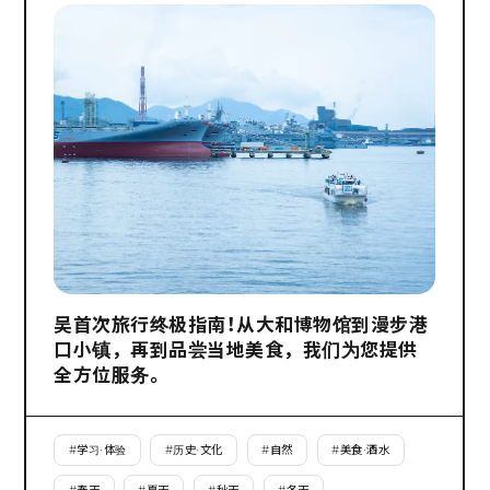
吴首次旅行终极指南！从大和博物馆到漫步港
口小镇，再到品尝当地美食，我们为您提供
全方位服务。
#
学习·体验
#
历史·文化
#
自然
#
美食·酒水