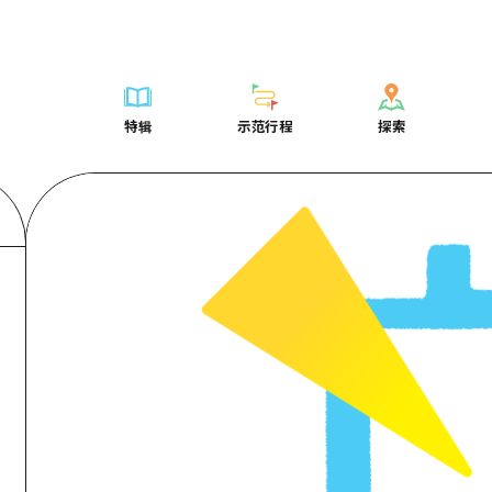
列表
列表
广岛表情周游券
骑自行车
学习·体验
广岛市内
列表
常见问题解
短途旅行
推荐
Dive!Hiroshima官方向导
广岛免费无线上网
购物
标准
安艺
广岛市内
照片下载
半天
特辑
示范行程
探索
要
艺术
广岛随意旅行
面向外国游客的街角旅游信息中心
运动
历史·文化
答对了
安艺
灾难发生期
一日游
特辑
示范行程
探索
活动·庙会
志愿者指南
夜晚生活
治愈
美北
答對了
广岛观光宣
1晚2天
门票
美食·酒水
通过视频介绍广岛县的魅力！
世界遗产
自然
艺北
美北
2晚3天
表
列表
骑自行车
列表
学习·体验
广岛市内
列表
广岛表情周游
短途旅
运送服务
宫岛周边
艺北
荐
Dive!Hiroshima官方向导
购物
访问访问
标准
安艺
广岛市内
广岛免费无线
半天
东山口
宫岛周边
术
广岛随意旅行
运动
次要流量摘要
历史·文化
答对了
安艺
面向外国游客
一日游
东山口
动·庙会
夜晚生活
设施拥堵
治愈
美北
答對了
志愿者指南
1晚2天
爱媛
食·酒水
世界遗产
超值的游览门票
自然
艺北
美北
通过视频介绍
2晚3天
岛根
行李寄存和运送服务
宫岛周边
艺北
东山口
宫岛周边
东山口