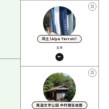
风土（Aiya Terroir）
蓝染
尾道文学公园 中村健吉故居