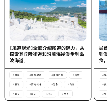
【尾道观光】全面介绍尾道的魅力，从
吴
探索其丘陵街道和沿着海岸漫步到岛
到
波海道。
食
#
推荐
#
美食·酒水
#
骑自行车
#
购物
#
学
#
标准
#
历史·文化
#
治愈
#
自然
#
美
#
春天
#
夏天
#
秋天
#
冬天
#
冬