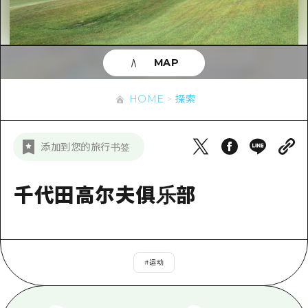
应时信息
广岛市内
安艺
骑自行车
安艺
答對了
有用的信息
购物
答对了
MAP
美北
运动
列表
HOME
美北
艺北
HOME
探索
夜晚生活
访问访问
艺北
宫岛周边
世界遗产
次要流量摘要
新闻
宫岛周边
添加到您的旅行书签
东山口
学习·体验
设施拥堵
东山口
爱媛
标准
千代田高尔夫俱乐部
超值的游览门票
短途旅行
岛根
历史·文化
行李寄存和运送服务
半天
治愈
广岛表情周游券
一日游
#
运动
自然
广岛免费无线上网
1晚2天
面向外国游客的街角旅游信息中心