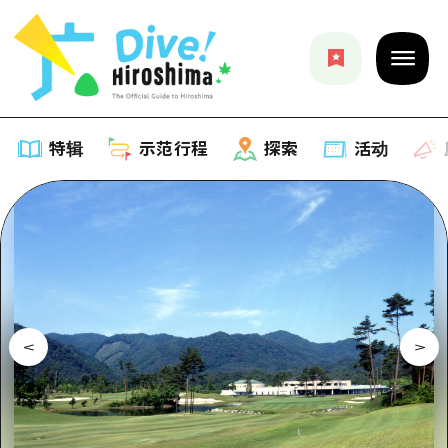
特辑
示范行程
探索
活动
特辑
列表
示范行程
推荐
列表
探索
艺术
Dive!Hiroshima官方向导
列表
活动·庙会
活动
广岛随意旅行
广岛市内
美食·酒水