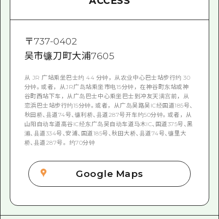
ACCESS
〒
737-0402
吴市镰刀町大浦7605
从 JR 广站乘坐巴士约 44 分钟，从农业中心巴士站步行约 30
分钟。或者，从JR广岛站乘坐市电15分钟，在神谷町东站或神
谷町西站下车，从广岛巴士中心乘坐巴士到冲友天满宫前，从
恋浜巴士站步行约15分钟。或者，从广岛吴路吴IC经国道185号、
秋田桥、县道74号、镰利桥、县道287号开车约50分钟。或者，从
山阳自动车道高谷IC经东广岛吴自动车道马木IC、国道375号、黑
濑、县道334号、安浦、国道185号、秋田大桥、县道74号、镰里大
桥、县道287号。 约70分钟
Google Maps