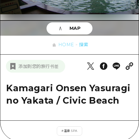
应时信息
广岛市内
安艺
骑自行车
安艺
答對了
有用的信息
购物
答对了
MAP
美北
运动
列表
HOME
美北
艺北
HOME
探索
夜晚生活
访问访问
艺北
宫岛周边
世界遗产
次要流量摘要
新闻
宫岛周边
添加到您的旅行书签
东山口
学习·体验
设施拥堵
东山口
爱媛
标准
Kamagari Onsen Yasuragi
超值的游览门票
短途旅行
岛根
历史·文化
no Yakata / Civic Beach
行李寄存和运送服务
半天
治愈
广岛表情周游券
一日游
自然
广岛免费无线上网
1晚2天
#
温泉·SPA
面向外国游客的街角旅游信息中心