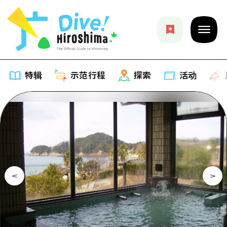
特辑
示范行程
探索
活动
特辑
列表
示范行程
推荐
列表
探索
艺术
Dive!Hiroshima官方向导
列表
活动·庙会
活动
广岛随意旅行
广岛市内
美食·酒水