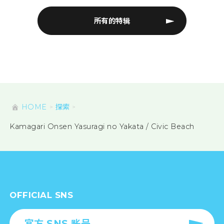
所有的特辑
HOME
探索
Kamagari Onsen Yasuragi no Yakata / Civic Beach
OFFICIAL SNS
官方 SNS 账号