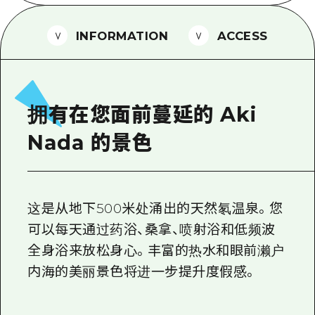
2晚3天
志愿者指南
INFORMATION
ACCESS
通过视频介绍广岛县的魅力！
常见问题解答
照片下载
拥有在您面前蔓延的 Aki
灾难发生期间的交通信息
Nada 的景色
广岛观光宣传册
这是从地下500米处涌出的天然氡温泉。您
可以每天通过药浴、桑拿、喷射浴和低频波
全身浴来放松身心。丰富的热水和眼前濑户
内海的美丽景色将进一步提升度假感。