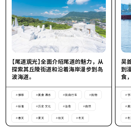
【尾道观光】全面介绍尾道的魅力，从
吴
探索其丘陵街道和沿着海岸漫步到岛
到
波海道。
食
#
推荐
#
美食·酒水
#
骑自行车
#
购物
#
学
#
标准
#
历史·文化
#
治愈
#
自然
#
美
#
春天
#
夏天
#
秋天
#
冬天
#
冬