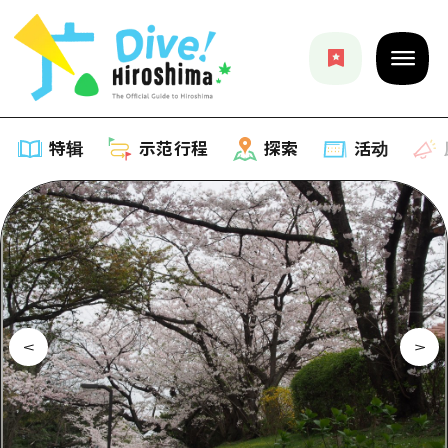
特辑
示范行程
探索
活动
特辑
列表
示范行程
推荐
列表
探索
艺术
Dive!Hiroshima官方向导
列表
活动·庙会
活动
广岛随意旅行
广岛市内
美食·酒水