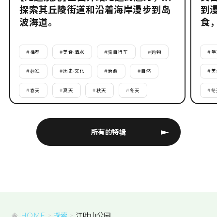
探索其丘陵街道和沿着海岸漫步到岛
到
波海道。
食
#
推荐
#
美食·酒水
#
骑自行车
#
购物
#
学
#
标准
#
历史·文化
#
治愈
#
自然
#
美
#
春天
#
夏天
#
秋天
#
冬天
#
冬
所有的特辑
HOME
探索
江叶山公园