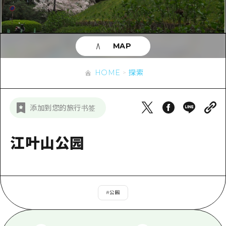
应时信息
广岛市内
安艺
骑自行车
安艺
答對了
有用的信息
购物
答对了
MAP
美北
运动
列表
HOME
美北
艺北
HOME
探索
夜晚生活
访问访问
艺北
宫岛周边
世界遗产
次要流量摘要
新闻
宫岛周边
添加到您的旅行书签
东山口
学习·体验
设施拥堵
东山口
爱媛
标准
江叶山公园
超值的游览门票
短途旅行
岛根
历史·文化
行李寄存和运送服务
半天
治愈
广岛表情周游券
一日游
#
公园
自然
广岛免费无线上网
1晚2天
面向外国游客的街角旅游信息中心