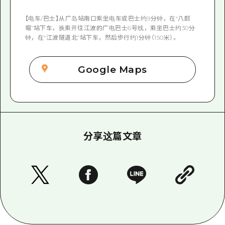
【电车/巴士】从广岛站南口乘坐电车或巴士约9分钟，在“八郎
堀”站下车，换乘开往江波的广电巴士6号线，乘坐巴士约30分
钟，在“江波隧道北”站下车，然后步行约1分钟（150米）。
Google Maps
分享这篇文章