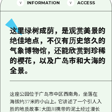
2晚3天
INFORMATION
ACCESS
志愿者指南
通过视频介绍广岛县的魅力！
常见问题解答
这里绿树成荫，是观赏美景的
照片下载
绝佳地点，不仅有历史悠久的
灾难发生期间的交通信息
气象博物馆，还能欣赏到珍稀
广岛观光宣传册
的樱花，以及广岛市和大海的
全景。
这座公园位于广岛市中区西南角，坐落在
海拔约37米的小山上。它讲述了一个引人入
胜的地质故事：大田川携带的泥土经过漫长