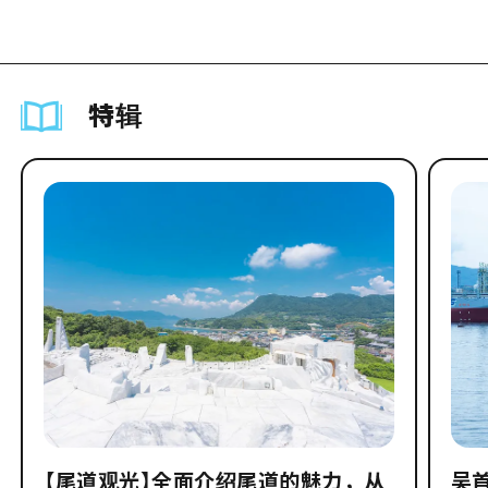
特辑
【尾道观光】全面介绍尾道的魅力，从
吴