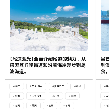
【尾道观光】全面介绍尾道的魅力，从
吴
探索其丘陵街道和沿着海岸漫步到岛
到
波海道。
食
#
推荐
#
美食·酒水
#
骑自行车
#
购物
#
学
#
标准
#
历史·文化
#
治愈
#
自然
#
美
#
春天
#
夏天
#
秋天
#
冬天
#
冬