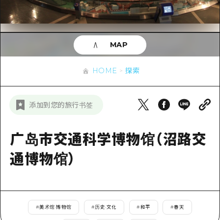
应时信息
广岛市内
安艺
骑自行车
安艺
答對了
有用的信息
购物
答对了
MAP
美北
运动
列表
HOME
美北
艺北
HOME
探索
夜晚生活
访问访问
艺北
宫岛周边
世界遗产
次要流量摘要
新闻
宫岛周边
添加到您的旅行书签
东山口
学习·体验
设施拥堵
东山口
爱媛
标准
广岛市交通科学博物馆（沼路交
超值的游览门票
短途旅行
岛根
历史·文化
通博物馆）
行李寄存和运送服务
半天
治愈
广岛表情周游券
一日游
自然
广岛免费无线上网
1晚2天
#
美术馆·博物馆
#
历史·文化
#
和平
#
春天
面向外国游客的街角旅游信息中心