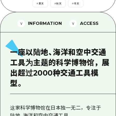
2晚3天
#
夏天
#
秋天
#
冬天
志愿者指南
通过视频介绍广岛县的魅力！
INFORMATION
ACCESS
常见问题解答
照片下载
灾难发生期间的交通信息
一座以陆地、海洋和空中交通
广岛观光宣传册
工具为主题的科学博物馆，展
出超过2000种交通工具模
型。
这家科学博物馆在日本独一无二，专注于
陆地、海洋和空中交通工具。