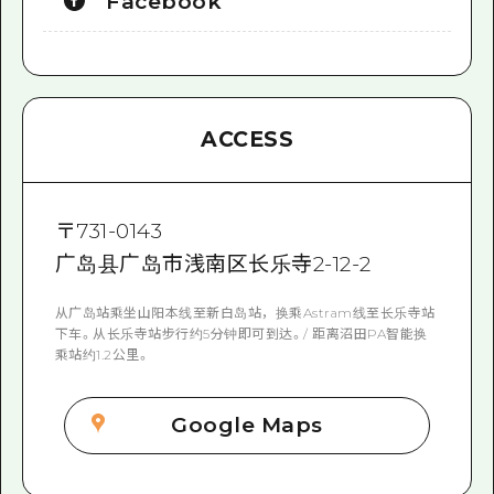
Facebook
ACCESS
〒
731-0143
广岛县广岛市浅南区长乐寺2-12-2
从广岛站乘坐山阳本线至新白岛站，换乘Astram线至长乐寺站
下车。从长乐寺站步行约5分钟即可到达。/ 距离沼田PA智能换
乘站约1.2公里。
Google Maps