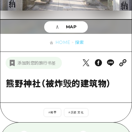
应时信息
广岛市内
安艺
骑自行车
安艺
答對了
有用的信息
购物
答对了
MAP
美北
运动
列表
HOME
美北
艺北
HOME
探索
夜晚生活
访问访问
艺北
宫岛周边
世界遗产
次要流量摘要
新闻
宫岛周边
添加到您的旅行书签
东山口
学习·体验
设施拥堵
东山口
爱媛
标准
熊野神社（被炸毁的建筑物）
超值的游览门票
短途旅行
岛根
历史·文化
行李寄存和运送服务
半天
治愈
广岛表情周游券
一日游
#
和平
#
历史·文化
自然
广岛免费无线上网
1晚2天
面向外国游客的街角旅游信息中心