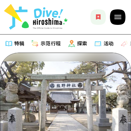
特辑
示范行程
探索
活动
特辑
列表
示范行程
推荐
列表
探索
艺术
Dive!Hiroshima官方向导
列表
活动·庙会
活动
广岛随意旅行
广岛市内
美食·酒水