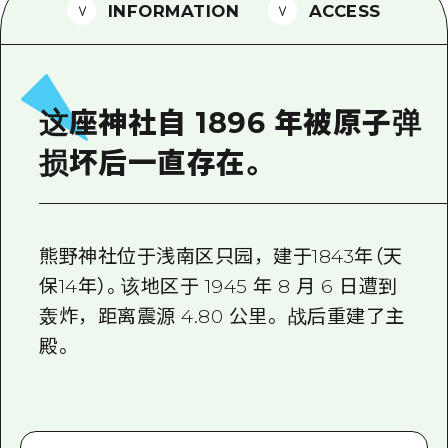
2晚3天
INFORMATION
ACCESS
志愿者指南
通过视频介绍广岛县的魅力！
常见问题解答
这座神社自 1896 年被原子弹
照片下载
损坏后一直存在。
灾难发生期间的交通信息
广岛观光宣传册
熊野神社位于浅南区只园，建于1843年（天
保14年）。该地区于 1945 年 8 月 6 日遭到
轰炸，距离震源 4.80 公里。 战后重建了主
殿。