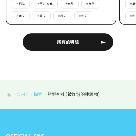
#
标准
#
历史·文化
#
治愈
#
自然
#
美
#
春天
#
夏天
#
秋天
#
冬天
#
冬
所有的特辑
HOME
探索
熊野神社（被炸毁的建筑物）
OFFICIAL SNS