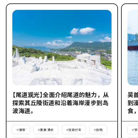
【尾道观光】全面介绍尾道的魅力，从
吴
探索其丘陵街道和沿着海岸漫步到岛
到
波海道。
食
#
推荐
#
美食·酒水
#
骑自行车
#
购物
#
学