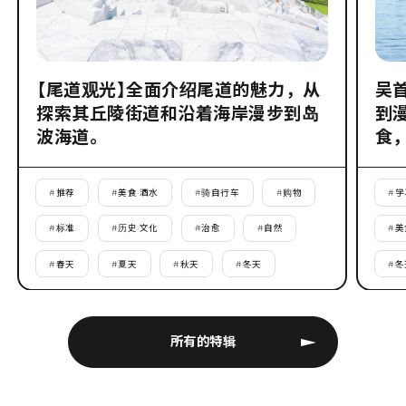
【尾道观光】全面介绍尾道的魅力，从
吴
探索其丘陵街道和沿着海岸漫步到岛
到
波海道。
食
#
推荐
#
美食·酒水
#
骑自行车
#
购物
#
学
#
标准
#
历史·文化
#
治愈
#
自然
#
美
#
春天
#
夏天
#
秋天
#
冬天
#
冬
所有的特辑