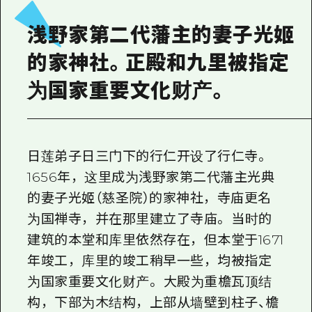
2晚3天
志愿者指南
浅野家第二代藩主的妻子光姬
通过视频介绍广岛县的魅力！
的家神社。正殿和九里被指定
常见问题解答
为国家重要文化财产。
照片下载
灾难发生期间的交通信息
日莲弟子日三门下的行仁开设了行仁寺。
广岛观光宣传册
1656年，这里成为浅野家第二代藩主光典
的妻子光姬（慈圣院）的家神社，寺庙更名
为国禅寺，并在那里建立了寺庙。 当时的
建筑的本堂和库里依然存在，但本堂于1671
年竣工，库里的竣工稍早一些，均被指定
为国家重要文化财产。 大殿为重檐瓦顶结
构，下部为木结构，上部从墙壁到柱子、檐