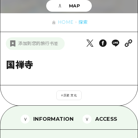
应时信息
广岛市内
MAP
安艺
骑自行车
安艺
答對了
有用的信息
购物
HOME
探索
答对了
美北
运动
列表
HOME
美北
添加到您的旅行书签
艺北
夜晚生活
访问访问
艺北
宫岛周边
世界遗产
次要流量摘要
国禅寺
新闻
宫岛周边
东山口
学习·体验
设施拥堵
东山口
爱媛
标准
超值的游览门票
短途旅行
岛根
#
历史·文化
历史·文化
行李寄存和运送服务
半天
治愈
广岛表情周游券
一日游
INFORMATION
ACCESS
自然
广岛免费无线上网
1晚2天
面向外国游客的街角旅游信息中心