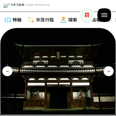
特辑
示范行程
探索
活动
特辑
列表
示范行程
推荐
列表
探索
艺术
Dive!Hiroshima官方向导
列表
活动·庙会
活动
广岛随意旅行
广岛市内
美食·酒水