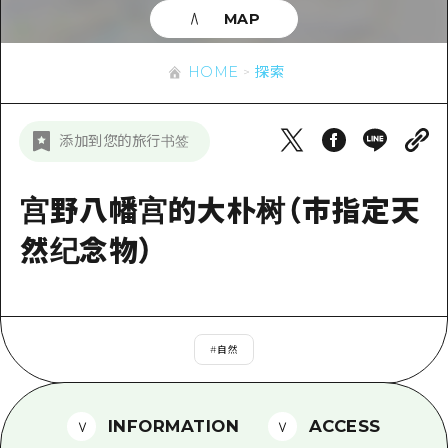
应时信息
广岛市内
MAP
安艺
骑自行车
安艺
答對了
有用的信息
购物
HOME
探索
答对了
美北
运动
列表
HOME
美北
添加到您的旅行书签
艺北
夜晚生活
访问访问
艺北
宫岛周边
世界遗产
次要流量摘要
宫野八幡宫的大朴树（市指定天
新闻
宫岛周边
东山口
学习·体验
设施拥堵
然纪念物）
东山口
爱媛
标准
超值的游览门票
短途旅行
岛根
历史·文化
行李寄存和运送服务
半天
治愈
#
自然
广岛表情周游券
一日游
自然
广岛免费无线上网
1晚2天
INFORMATION
ACCESS
面向外国游客的街角旅游信息中心