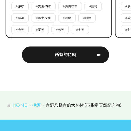
#
推荐
#
美食·酒水
#
骑自行车
#
购物
#
学
#
标准
#
历史·文化
#
治愈
#
自然
#
美
#
春天
#
夏天
#
秋天
#
冬天
#
冬
所有的特辑
HOME
探索
宫野八幡宫的大朴树（市指定天然纪念物）