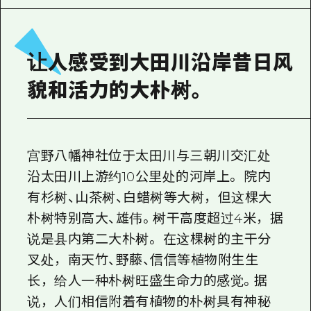
2晚3天
志愿者指南
通过视频介绍广岛县的魅力！
让人感受到大田川沿岸昔日风
常见问题解答
貌和活力的大朴树。
照片下载
灾难发生期间的交通信息
宫野八幡神社位于太田川与三朝川交汇处
广岛观光宣传册
沿太田川上游约10公里处的河岸上。 院内
有杉树、山茶树、白蜡树等大树，但这棵大
朴树特别高大、雄伟。树干高度超过4米，据
说是县内第二大朴树。 在这棵树的主干分
叉处，南天竹、野藤、信信等植物附生生
长，给人一种朴树旺盛生命力的感觉。据
说，人们相信附着有植物的朴树具有神秘