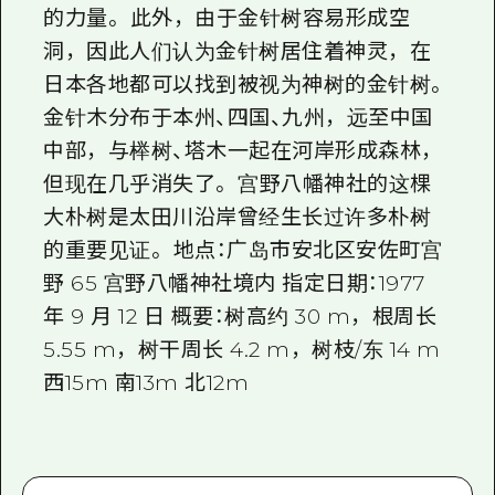
的力量。 此外，由于金针树容易形成空
洞，因此人们认为金针树居住着神灵，在
日本各地都可以找到被视为神树的金针树。
金针木分布于本州、四国、九州，远至中国
中部，与榉树、塔木一起在河岸形成森林，
但现在几乎消失了。 宫野八幡神社的这棵
大朴树是太田川沿岸曾经生长过许多朴树
的重要见证。 地点：广岛市安北区安佐町宫
野 65 宫野八幡神社境内 指定日期：1977
年 9 月 12 日 概要：树高约 30 m，根周长
5.55 m，树干周长 4.2 m，树枝/东 14 m
西15m 南13m 北12m