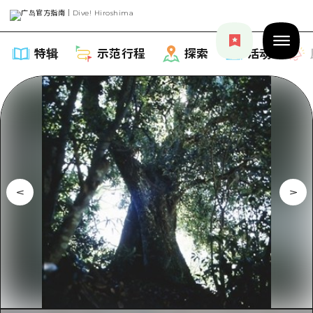
特辑
示范行程
探索
活动
特辑
列表
示范行程
推荐
列表
探索
艺术
Dive!Hiroshima官方向导
列表
活动·庙会
活动
广岛随意旅行
广岛市内
美食·酒水