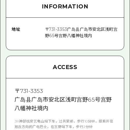
INFORMATION
地址
〒
731-3353
广岛县广岛市安北区浅町宫
野65号宫野八幡神社境内
ACCESS
〒
731-3353
广岛县广岛市安北区浅町宫野65号宫野
八幡神社境内
JR神部线安艺龟山站下车，过共荣桥，步行10分钟，搭乘开往
旭丘方向的广电巴士，在宫野站下车，步行2分钟