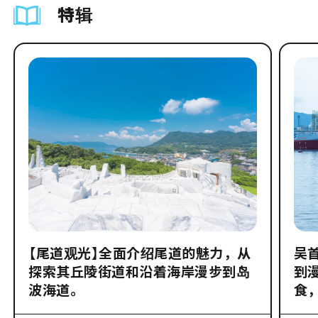
特辑
【尾道观光】全面介绍尾道的魅力，从
吴
探索其丘陵街道和沿着海岸漫步到岛
到
波海道。
食