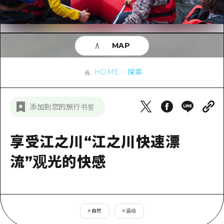
应时信息
广岛市内
安艺
骑自行车
安艺
答對了
有用的信息
购物
答对了
MAP
美北
运动
列表
HOME
美北
艺北
HOME
探索
夜晚生活
访问访问
艺北
宫岛周边
世界遗产
次要流量摘要
新闻
宫岛周边
添加到您的旅行书签
东山口
学习·体验
设施拥堵
东山口
爱媛
标准
享受江之川“江之川快速漂
超值的游览门票
短途旅行
岛根
历史·文化
流”观光的快感
行李寄存和运送服务
半天
治愈
广岛表情周游券
一日游
自然
广岛免费无线上网
1晚2天
#
自然
#
运动
面向外国游客的街角旅游信息中心