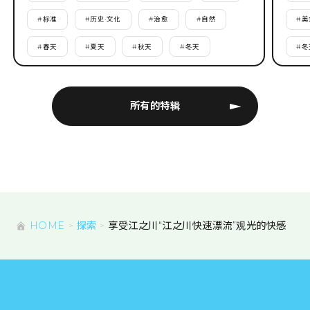
#
标准
#
历史·文化
#
治愈
#
自然
#
美
#
春天
#
夏天
#
秋天
#
冬天
#
冬
所有的特辑
HOME
探索
享受江之川“江之川快速漂流”观光的快感