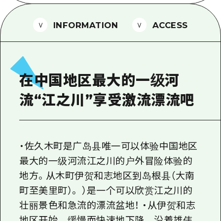
2晚3天
志愿者指南
INFORMATION
ACCESS
通过视频介绍广岛县的魅力！
常见问题解答
照片下载
在中国地区最大的一级河
灾难发生期间的交通信息
流“江之川”享受激流漂流吧
广岛观光宣传册
・佐久木町是广岛县唯一可以体验中国地区
最大的一级河流江之川的户外冒险体验的
地方。从木町伊贺和志地区到岛根县（大南
町至美里町）。 ）是一个可以欣赏江之川的
壮丽景色和急流的漂流盆地！ ・从伊贺和志
地区开始，缓慢而快速地下降，沿着雄伟