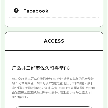
Facebook
ACCESS
广岛县三好市佐久町嘉堂116
公共交通 从三好站乘坐巴士约 35 分钟 请从车站前的巴士旋转
站 2 号站台乘坐川站三好线（君田交通）巴士。三好站前 - 独木
舟公园前 所需时间：约35分钟 车费：470日元 从尾道松江线中国
山波高速公路三好东IC开车40分钟。请乘坐 375 号公路或 54
号公路前来。