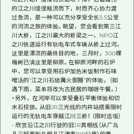
的江之川缓缓顺流而下，时而齐心协力渡
过急流，是一种可以充分享受全长3.5公里
的河流之旅的体验。眺望，您会看到第三江
川大桥，江之川最大的桥梁之一，NPO江
之川铁道运行有轨电车式车辆从桥上过河。
这里是漂流的最终目的地，三月时，300棵
梅树已满这里是柳原。在柳原河畔的石炉
中，您可以享受用石炉加热米饭制作石味
噌汤的“江之川石烧篝火御膳”的体验。 （如
遇下雨，菜单将改为古民居的咖喱午餐。）
・另外，在河岸可以享受叠石平衡体验和切
水石投掷。从旧JR三光线的内井站搭乘限时
运行的无轨电车穿越江川三桥！ （限时选项）
- 欣赏沿江之川行驶的旧JR真根线（从广岛