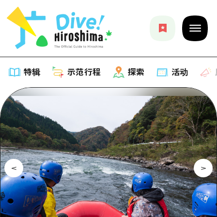
特辑
示范行程
探索
活动
特辑
列表
示范行程
推荐
列表
探索
艺术
Dive!Hiroshima官方向导
列表
活动·庙会
活动
广岛随意旅行
广岛市内
美食·酒水