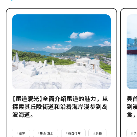
【尾道观光】全面介绍尾道的魅力，从
吴
探索其丘陵街道和沿着海岸漫步到岛
到
波海道。
食
#
推荐
#
美食·酒水
#
骑自行车
#
购物
#
学